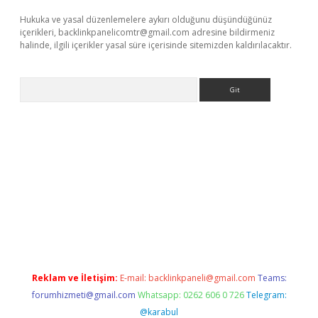
Hukuka ve yasal düzenlemelere aykırı olduğunu düşündüğünüz
içerikleri,
backlinkpanelicomtr@gmail.com
adresine bildirmeniz
halinde, ilgili içerikler yasal süre içerisinde sitemizden kaldırılacaktır.
Arama
iris.org/
betbox
betexper bahis
Reklam ve İletişim:
E-mail:
backlinkpaneli@gmail.com
Teams:
forumhizmeti@gmail.com
Whatsapp: 0262 606 0 726
Telegram:
@karabul