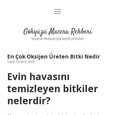
menüyü
Anasayfa
aç
Gizlilik Politikası
Gökyüzü Macera Rehberi
Yasal Uyarı
Seyahat hikayeleriyle keyifli yolculuk!
Hakkımızda
En Çok Oksijen Üreten Bitki Nedir
Tarih: Ocak 6, 2025
Evin havasını
temizleyen bitkiler
nelerdir?