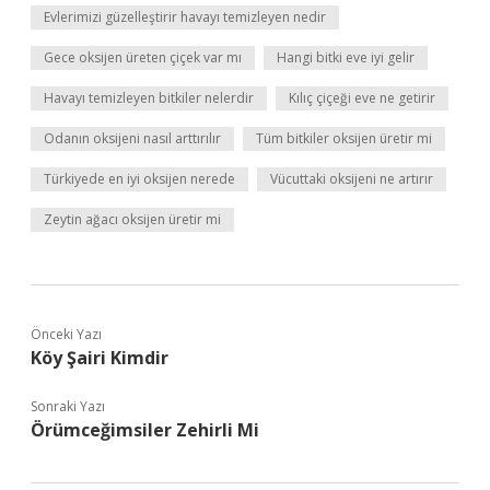
Evlerimizi güzelleştirir havayı temizleyen nedir
Gece oksijen üreten çiçek var mı
Hangi bitki eve iyi gelir
Havayı temizleyen bitkiler nelerdir
Kılıç çiçeği eve ne getirir
Odanın oksijeni nasıl arttırılır
Tüm bitkiler oksijen üretir mi
Türkiyede en iyi oksijen nerede
Vücuttaki oksijeni ne artırır
Zeytin ağacı oksijen üretir mi
Önceki Yazı
Köy Şairi Kimdir
Sonraki Yazı
Örümceğimsiler Zehirli Mi