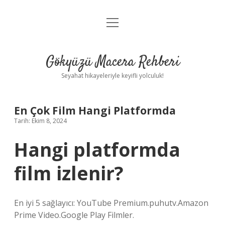
menüyü
Anasayfa
aç
Gizlilik Politikası
Gökyüzü Macera Rehberi
Yasal Uyarı
Seyahat hikayeleriyle keyifli yolculuk!
Hakkımızda
En Çok Film Hangi Platformda
Tarih: Ekim 8, 2024
Hangi platformda
film izlenir?
En iyi 5 sağlayıcı: YouTube Premium.puhutv.Amazon
Prime Video.Google Play Filmler.