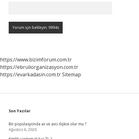
https://www.bizimforum.com.tr
https://ebruliorganizasyon.com.tr
https://evarkadasin.com.tr
Sitemap
Sidebar
Son Yazılar
Bir popülasyonda av ve avcı ilişkisi olur mu ?
Ağustos 6, 2026
Kimlik yaptırmak kaç TL ?