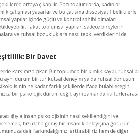
ı şekillerde ortaya çıkabilir. Bazı toplumlarda, kadınlar
k çatışması yaşarlar ve bu çatışma dissosiyatif belirtilerle
msal yapılar içinde güçlü ve kontrol sahibi olmaları
ikleyebilir. Fakat toplumsal yapılar, sadece bireylerin
alara ve ruhsal bozukluklara nasıl tepki verdiklerini de
itlilik: Bir Davet
lerde karşımıza çıkar. Bir toplumda bir kimlik kaybı, ruhsal bi
bu aynı durum bir tür kutsal deneyim ya da ruhsal dönüşüm
psikolojisinin ne kadar farklı şekillerde ifade bulabileceğini
lnızca bir psikolojik durum değil, aynı zamanda kültürlerarası
acılığıyla insan psikolojisinin nasıl şekillendiğini ve
incelemek, bizi daha geniş bir insanlık anlayışına götürür.
lumumuza dair farkındalığımızı arttırabiliriz hem de diğer