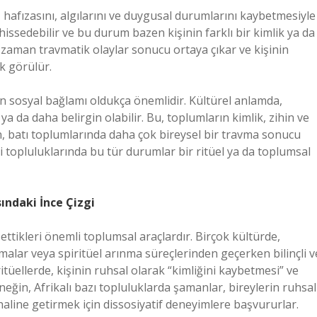
, hafızasını, algılarını ve duygusal durumlarını kaybetmesiyle
 hissedebilir ve bu durum bazen kişinin farklı bir kimlik ya da
ğu zaman travmatik olaylar sonucu ortaya çıkar ve kişinin
k görülür.
un sosyal bağlamı oldukça önemlidir. Kültürel anlamda,
a da daha belirgin olabilir. Bu, toplumların kimlik, zihin ve
n, batı toplumlarında daha çok bireysel bir travma sonucu
i topluluklarında bu tür durumlar bir ritüel ya da toplumsal
ındaki İnce Çizgi
a ettikleri önemli toplumsal araçlardır. Birçok kültürde,
amalar veya spiritüel arınma süreçlerinden geçerken bilinçli v
 ritüellerde, kişinin ruhsal olarak “kimliğini kaybetmesi” ve
eğin, Afrikalı bazı topluluklarda şamanlar, bireylerin ruhsal
 haline getirmek için dissosiyatif deneyimlere başvururlar.