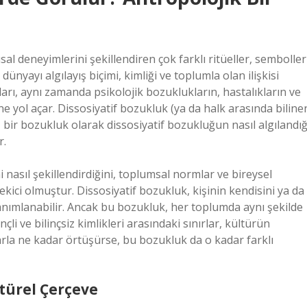
al deneyimlerini şekillendiren çok farklı ritüeller, semboller
dünyayı algılayış biçimi, kimliği ve toplumla olan ilişkisi
ları, aynı zamanda psikolojik bozuklukların, hastalıkların ve
ne yol açar. Dissosiyatif bozukluk (ya da halk arasında biline
, bir bozukluk olarak dissosiyatif bozukluğun nasıl algılandığ
r.
i nasıl şekillendirdiğini, toplumsal normlar ve bireysel
çekici olmuştur. Dissosiyatif bozukluk, kişinin kendisini ya da
 tanımlanabilir. Ancak bu bozukluk, her toplumda aynı şekilde
li ve bilinçsiz kimlikleri arasındaki sınırlar, kültürün
arla ne kadar örtüşürse, bu bozukluk da o kadar farklı
türel Çerçeve