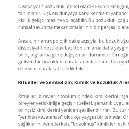
Dissosiyatif bozukluk, genel olarak kişinin kimliğini
tanımlanır. Kişi, dış dünyaya karşı kendisini yabancı
kişilik geliştirmesine yol açabilir. Bu bozukluk, ço
ruhsal savunma mekanizmalarının bir parçası olara
Ancak, bir antropolojik bakış açısıyla, bu bozukluğ
dissosiyatif bozukluk bazı toplumlarda daha yaygın y
bilinç algılarına göre değişen bir durumdur. Örneği
gelişen bir bozukluk olarak tanımlanırken, bazı yerl
deneyim olarak kabul edilebilir.
Ritüeller ve Sembolizm: Kimlik ve Bozukluk Aras
Ritüeller, bireylerin toplum içindeki kimliklerini inş
bireyler yetişkinliğe geçiş ritüelleri, şamanik uygul
bilinçsiz kimliklerini yeniden şekillendirirler. Bu tür
“yeniden kazanması” oldukça yaygın bir temadır. Örn
sağlıklarını denetlerken, “bozulmuş” kimlikleri eski