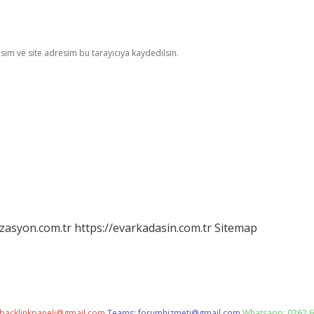
im ve site adresim bu tarayıcıya kaydedilsin.
izasyon.com.tr
https://evarkadasin.com.tr
Sitemap
backlinkpaneli@gmail.com
Teams:
forumhizmeti@gmail.com
Whatsapp: 0262 6