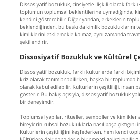
Dissosiyatif bozukluk, cinsiyetle ilişkili olarak farkl
toplumun toplumsal beklentilerine uymadığında, kimli
kendini gösterebilir. Diğer yandan, erkeklerin toplu
beklendiğinden, bu baskı da kimlik bozukluklarını tet
kimliklerini etkilemekle kalmaz, aynı zamanda travm
şekillendirir.
Dissosiyatif Bozukluk ve Kültürel Çeş
Dissosiyatif bozukluk, farklı kültürlerde farklı biçim
kriz olarak tanımlanabilirken, başka bir toplumda 
olarak kabul edilebilir. Kültürlerin çeşitliliği, insan 
gösterir. Bu bakış açısıyla, dissosiyatif bozukluk ya
bir deneyimdir.
Toplumsal yapılar, ritüeller, semboller ve kimlikler ar
bireylerin ruhsal bozukluklarla nasıl başa çıktığını 
Kültürlerin çeşitliliğini keşfederken, hem kendi top
kültürlere dair daha derin bir empati geliştirebiliriz.