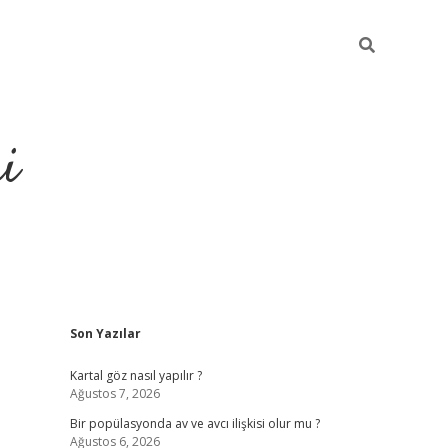
i
Sidebar
Son Yazılar
https://elexbetgi
Kartal göz nasıl yapılır ?
Ağustos 7, 2026
Bir popülasyonda av ve avcı ilişkisi olur mu ?
Ağustos 6, 2026