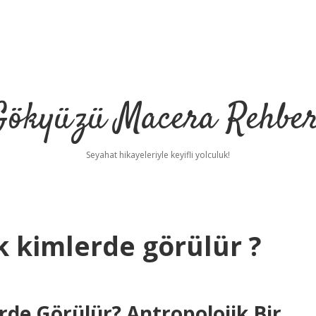
Gökyüzü Macera Rehber
Seyahat hikayeleriyle keyifli yolculuk!
k kimlerde görülür ?
rde Görülür? Antropolojik Bir