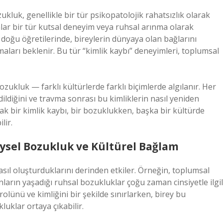
ukluk, genellikle bir tür psikopatolojik rahatsızlık olarak
lar bir tür kutsal deneyim veya ruhsal arınma olarak
 doğu öğretilerinde, bireylerin dünyaya olan bağlarını
ları beklenir. Bu tür “kimlik kaybı” deneyimleri, toplumsal
ukluk — farklı kültürlerde farklı biçimlerde algılanır. Her
edildiğini ve travma sonrası bu kimliklerin nasıl yeniden
arak bir kimlik kaybı, bir bozuklukken, başka bir kültürde
lir.
eysel Bozukluk ve Kültürel Bağlam
 nasıl oluşturduklarını derinden etkiler. Örneğin, toplumsal
nların yaşadığı ruhsal bozukluklar çoğu zaman cinsiyetle ilgil
 rolünü ve kimliğini bir şekilde sınırlarken, birey bu
luklar ortaya çıkabilir.