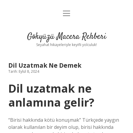
menüyü
Anasayfa
aç
Gizlilik Politikası
Gökyüzü Macera Rehberi
Yasal Uyarı
Seyahat hikayeleriyle keyifli yolculuk!
Hakkımızda
Dil Uzatmak Ne Demek
Tarih: Eylül 8, 2024
Dil uzatmak ne
anlamına gelir?
“Birisi hakkında kötü konuşmak” Türkçede yaygın
olarak kullanılan bir deyim olup, birisi hakkında