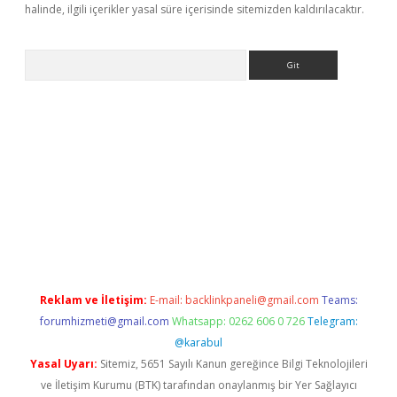
halinde, ilgili içerikler yasal süre içerisinde sitemizden kaldırılacaktır.
Arama
is.org/
betbox
betexper bahis
Reklam ve İletişim:
E-mail:
backlinkpaneli@gmail.com
Teams:
forumhizmeti@gmail.com
Whatsapp: 0262 606 0 726
Telegram:
@karabul
Yasal Uyarı:
Sitemiz, 5651 Sayılı Kanun gereğince Bilgi Teknolojileri
ve İletişim Kurumu (BTK) tarafından onaylanmış bir Yer Sağlayıcı