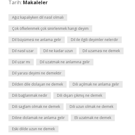
Tarih:
Makaleler
Ağız kapalıyken dil nasıl olmalı
Çok öfkelenmek çok sinirlenmek hangi deyim
Dil büyümesi ne anlama gelir
Dil ile ilgili deyimler nelerdir
Dil nasıl uzar
Dil ne kadar uzun
Dil uzaması ne demek
Dil uzar mı
Dil uzatmak ne anlamına gelir
Dil yarası deyimi ne demektir
Dilden dile dolaşan ne demek
Dili açılmak ne anlama gelir
Dili bağlanmak nedir
Dili dışarı çıkmış ne demek
Dili saglam olmak ne demek
Dili uzun olmak ne demek
Diline dolamak ne anlama gelir
Eli uzatmak ne demek
Eski dilde uzun ne demek