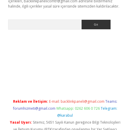
içerikleri,
backlinkpanelicomtr@gmail.com
adresine bildirmeniz
halinde, ilgili içerikler yasal süre içerisinde sitemizden kaldırılacaktır.
Arama
betgiris.org/
betbox
betexper bahis
Reklam ve İletişim:
E-mail:
backlinkpaneli@gmail.com
Teams:
forumhizmeti@gmail.com
Whatsapp: 0262 606 0 726
Telegram:
@karabul
Yasal Uyarı:
Sitemiz, 5651 Sayılı Kanun gereğince Bilgi Teknolojileri
ve İletişim Kurumu (BTK) tarafından onaylanmış bir Yer Sağlayıcı