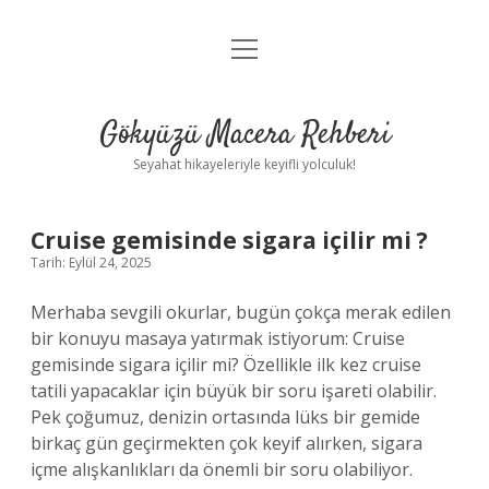
menüyü
Anasayfa
aç
Gizlilik Politikası
Gökyüzü Macera Rehberi
Yasal Uyarı
Seyahat hikayeleriyle keyifli yolculuk!
Hakkımızda
Cruise gemisinde sigara içilir mi ?
Tarih: Eylül 24, 2025
Merhaba sevgili okurlar, bugün çokça merak edilen
bir konuyu masaya yatırmak istiyorum: Cruise
gemisinde sigara içilir mi? Özellikle ilk kez cruise
tatili yapacaklar için büyük bir soru işareti olabilir.
Pek çoğumuz, denizin ortasında lüks bir gemide
birkaç gün geçirmekten çok keyif alırken, sigara
içme alışkanlıkları da önemli bir soru olabiliyor.