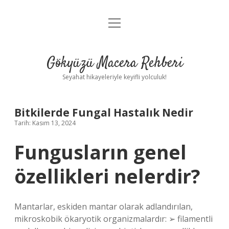
menüyü
Anasayfa
aç
Gizlilik Politikası
Gökyüzü Macera Rehberi
Yasal Uyarı
Seyahat hikayeleriyle keyifli yolculuk!
Hakkımızda
Bitkilerde Fungal Hastalık Nedir
Tarih: Kasım 13, 2024
Fungusların genel
özellikleri nelerdir?
Mantarlar, eskiden mantar olarak adlandırılan,
mikroskobik ökaryotik organizmalardır: ➢ filamentli