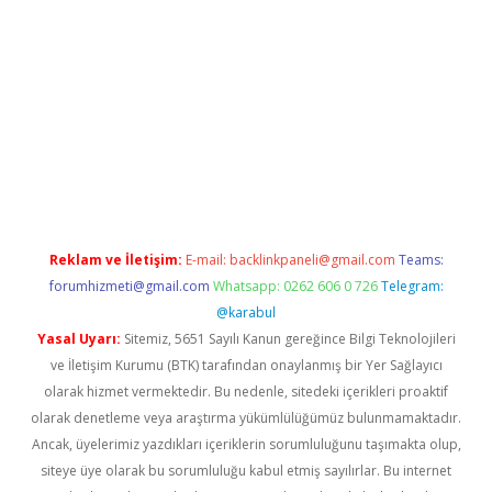
iris.org/
betbox
betexper bahis
Reklam ve İletişim:
E-mail:
backlinkpaneli@gmail.com
Teams:
forumhizmeti@gmail.com
Whatsapp: 0262 606 0 726
Telegram:
@karabul
Yasal Uyarı:
Sitemiz, 5651 Sayılı Kanun gereğince Bilgi Teknolojileri
ve İletişim Kurumu (BTK) tarafından onaylanmış bir Yer Sağlayıcı
olarak hizmet vermektedir. Bu nedenle, sitedeki içerikleri proaktif
olarak denetleme veya araştırma yükümlülüğümüz bulunmamaktadır.
Ancak, üyelerimiz yazdıkları içeriklerin sorumluluğunu taşımakta olup,
siteye üye olarak bu sorumluluğu kabul etmiş sayılırlar. Bu internet