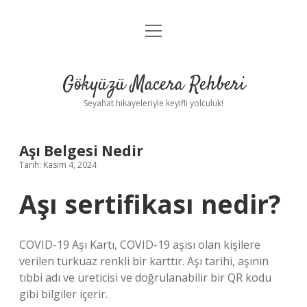
menüyü
Anasayfa
aç
Gizlilik Politikası
Gökyüzü Macera Rehberi
Yasal Uyarı
Seyahat hikayeleriyle keyifli yolculuk!
Hakkımızda
Aşı Belgesi Nedir
Tarih: Kasım 4, 2024
Aşı sertifikası nedir?
COVID-19 Aşı Kartı, COVID-19 aşısı olan kişilere
verilen turkuaz renkli bir karttır. Aşı tarihi, aşının
tıbbi adı ve üreticisi ve doğrulanabilir bir QR kodu
gibi bilgiler içerir.