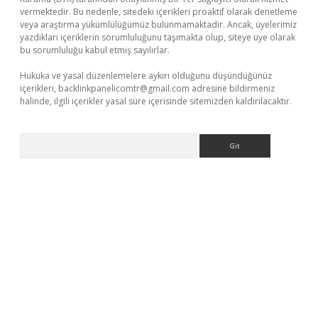
vermektedir. Bu nedenle, sitedeki içerikleri proaktif olarak denetleme
veya araştırma yükümlülüğümüz bulunmamaktadır. Ancak, üyelerimiz
yazdıkları içeriklerin sorumluluğunu taşımakta olup, siteye üye olarak
bu sorumluluğu kabul etmiş sayılırlar.
Hukuka ve yasal düzenlemelere aykırı olduğunu düşündüğünüz
içerikleri,
backlinkpanelicomtr@gmail.com
adresine bildirmeniz
halinde, ilgili içerikler yasal süre içerisinde sitemizden kaldırılacaktır.
Arama
tgiris.org/
betbox
betexper bahis