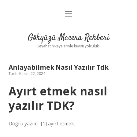
menüyü
Anasayfa
aç
Gizlilik Politikası
Gökyüzü Macera Rehberi
Yasal Uyarı
Seyahat hikayeleriyle keyifli yolculuk!
Hakkımızda
Anlayabilmek Nasıl Yazılır Tdk
Tarih: Kasım 22, 2024
Ayırt etmek nasıl
yazılır TDK?
Doğru yazım: :[1] ayırt etmek.