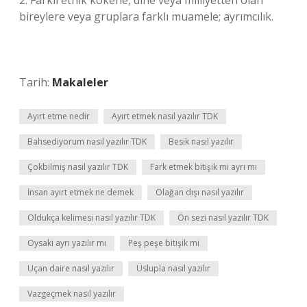
2. Farklı etnik kökene, dine veya milliyetten olan
bireylere veya gruplara farklı muamele; ayrımcılık.
Tarih:
Makaleler
Ayırt etme nedir
Ayırt etmek nasıl yazılır TDK
Bahsediyorum nasıl yazılır TDK
Besik nasıl yazılır
Çokbilmiş nasıl yazılır TDK
Fark etmek bitişik mi ayrı mı
İnsan ayırt etmek ne demek
Olağan dışı nasıl yazılır
Oldukça kelimesi nasıl yazılır TDK
Ön sezi nasıl yazılır TDK
Oysaki ayrı yazılır mı
Peş peşe bitişik mi
Uçan daire nasıl yazılır
Üslupla nasıl yazılır
Vazgeçmek nasıl yazılır