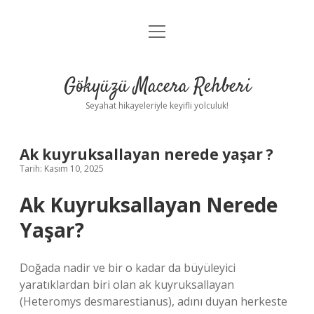
menüyü
Anasayfa
aç
Gizlilik Politikası
Gökyüzü Macera Rehberi
Yasal Uyarı
Seyahat hikayeleriyle keyifli yolculuk!
Hakkımızda
Ak kuyruksallayan nerede yaşar ?
Tarih: Kasım 10, 2025
Ak Kuyruksallayan Nerede
Yaşar?
Doğada nadir ve bir o kadar da büyüleyici
yaratıklardan biri olan ak kuyruksallayan
(Heteromys desmarestianus), adını duyan herkeste