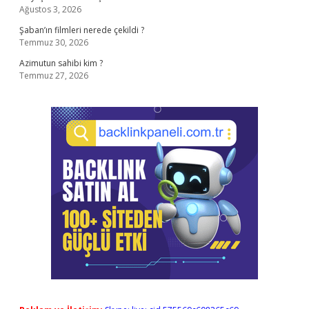
Ağustos 3, 2026
Şaban’ın filmleri nerede çekildi ?
Temmuz 30, 2026
Azimutun sahibi kim ?
Temmuz 27, 2026