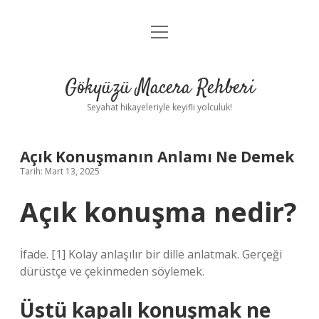
menüyü
Anasayfa
aç
Gizlilik Politikası
Gökyüzü Macera Rehberi
Yasal Uyarı
Seyahat hikayeleriyle keyifli yolculuk!
Hakkımızda
Açık Konuşmanın Anlamı Ne Demek
Tarih: Mart 13, 2025
Açık konuşma nedir?
İfade. [1] Kolay anlaşılır bir dille anlatmak. Gerçeği
dürüstçe ve çekinmeden söylemek.
Üstü kapalı konuşmak ne