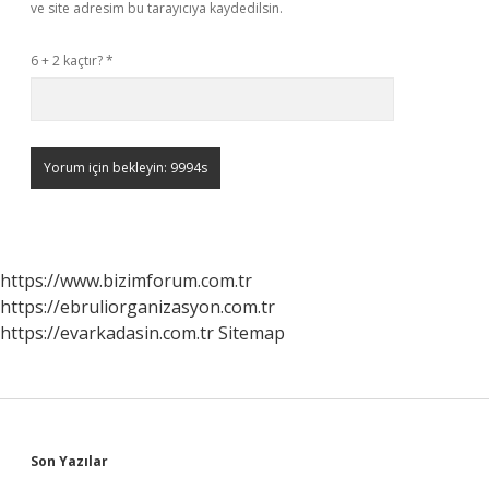
ve site adresim bu tarayıcıya kaydedilsin.
6 + 2 kaçtır?
*
https://www.bizimforum.com.tr
https://ebruliorganizasyon.com.tr
https://evarkadasin.com.tr
Sitemap
Sidebar
Son Yazılar