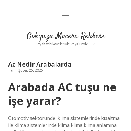
menüyü
Anasayfa
aç
Gizlilik Politikası
Gökyüzü Macera Rehberi
Yasal Uyarı
Seyahat hikayeleriyle keyifli yolculuk!
Hakkımızda
Ac Nedir Arabalarda
Tarih: Şubat 25, 2025
Arabada AC tuşu ne
işe yarar?
Otomotiv sektöründe, klima sistemlerinde kısaltma
ile klima sistemlerinde klima klima klima anlamına