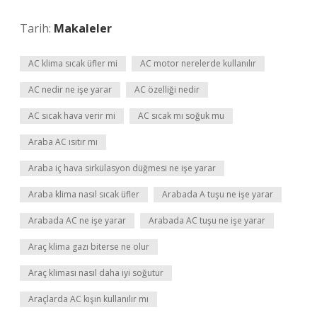
Tarih:
Makaleler
AC klima sıcak üfler mi
AC motor nerelerde kullanılır
AC nedir ne işe yarar
AC özelliği nedir
AC sıcak hava verir mi
AC sıcak mı soğuk mu
Araba AC ısıtır mı
Araba iç hava sirkülasyon düğmesi ne işe yarar
Araba klima nasıl sıcak üfler
Arabada A tuşu ne işe yarar
Arabada AC ne işe yarar
Arabada AC tuşu ne işe yarar
Araç klima gazı biterse ne olur
Araç kliması nasıl daha iyi soğutur
Araçlarda AC kışın kullanılır mı