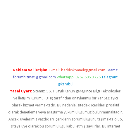
ris.org/
betbox
betexper bahis
Reklam ve İletişim:
E-mail:
backlinkpaneli@gmail.com
Teams:
forumhizmeti@gmail.com
Whatsapp: 0262 606 0 726
Telegram:
@karabul
Yasal Uyarı:
Sitemiz, 5651 Sayılı Kanun gereğince Bilgi Teknolojileri
ve İletişim Kurumu (BTK) tarafından onaylanmış bir Yer Sağlayıcı
olarak hizmet vermektedir. Bu nedenle, sitedeki içerikleri proaktif
olarak denetleme veya araştırma yükümlülüğümüz bulunmamaktadır.
Ancak, üyelerimiz yazdıkları içeriklerin sorumluluğunu taşımakta olup,
siteye üye olarak bu sorumluluğu kabul etmiş sayılırlar. Bu internet