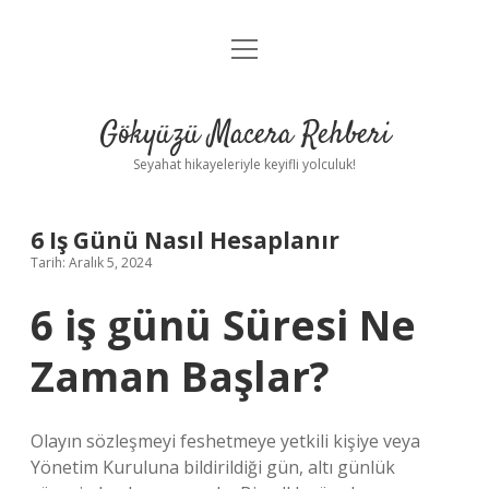
menüyü
Anasayfa
aç
Gizlilik Politikası
Gökyüzü Macera Rehberi
Yasal Uyarı
Seyahat hikayeleriyle keyifli yolculuk!
Hakkımızda
6 Iş Günü Nasıl Hesaplanır
Tarih: Aralık 5, 2024
6 iş günü Süresi Ne
Zaman Başlar?
Olayın sözleşmeyi feshetmeye yetkili kişiye veya
Yönetim Kuruluna bildirildiği gün, altı günlük