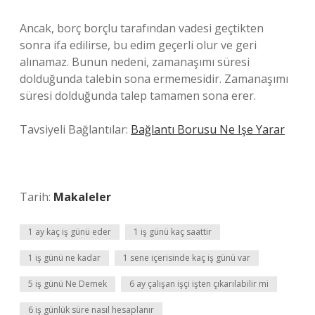
Ancak, borç borçlu tarafından vadesi geçtikten
sonra ifa edilirse, bu edim geçerli olur ve geri
alınamaz. Bunun nedeni, zamanaşımı süresi
dolduğunda talebin sona ermemesidir. Zamanaşımı
süresi dolduğunda talep tamamen sona erer.
Tavsiyeli Bağlantılar:
Bağlantı Borusu Ne Işe Yarar
Tarih:
Makaleler
1 ay kaç iş günü eder
1 iş günü kaç saattir
1 iş günü ne kadar
1 sene içerisinde kaç iş günü var
5 iş günü Ne Demek
6 ay çalışan işçi işten çıkarılabilir mi
6 iş günlük süre nasıl hesaplanır