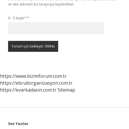
ve site adresim bu tarayıcıya kaydedilsin.
9 - 5 kaçtır?
*
https://www.bizimforum.com.tr
https://ebruliorganizasyon.com.tr
https://evarkadasin.com.tr
Sitemap
Sidebar
Son Yazılar