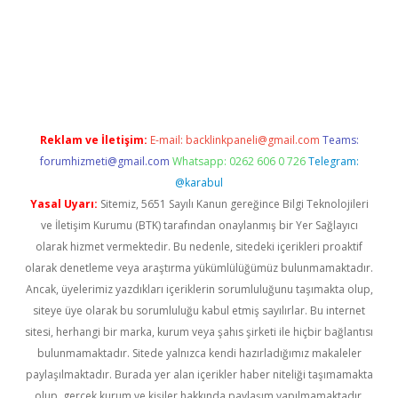
iris.org/
betbox
betexper bahis
Reklam ve İletişim:
E-mail:
backlinkpaneli@gmail.com
Teams:
forumhizmeti@gmail.com
Whatsapp: 0262 606 0 726
Telegram:
@karabul
Yasal Uyarı:
Sitemiz, 5651 Sayılı Kanun gereğince Bilgi Teknolojileri
ve İletişim Kurumu (BTK) tarafından onaylanmış bir Yer Sağlayıcı
olarak hizmet vermektedir. Bu nedenle, sitedeki içerikleri proaktif
olarak denetleme veya araştırma yükümlülüğümüz bulunmamaktadır.
Ancak, üyelerimiz yazdıkları içeriklerin sorumluluğunu taşımakta olup,
siteye üye olarak bu sorumluluğu kabul etmiş sayılırlar. Bu internet
sitesi, herhangi bir marka, kurum veya şahıs şirketi ile hiçbir bağlantısı
bulunmamaktadır. Sitede yalnızca kendi hazırladığımız makaleler
paylaşılmaktadır. Burada yer alan içerikler haber niteliği taşımamakta
olup, gerçek kurum ve kişiler hakkında paylaşım yapılmamaktadır.