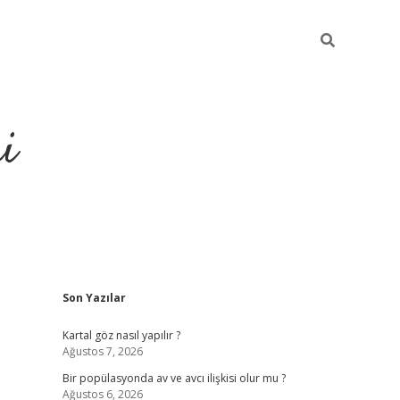
i
Sidebar
Son Yazılar
https://elexbetgiris.
Kartal göz nasıl yapılır ?
Ağustos 7, 2026
Bir popülasyonda av ve avcı ilişkisi olur mu ?
Ağustos 6, 2026