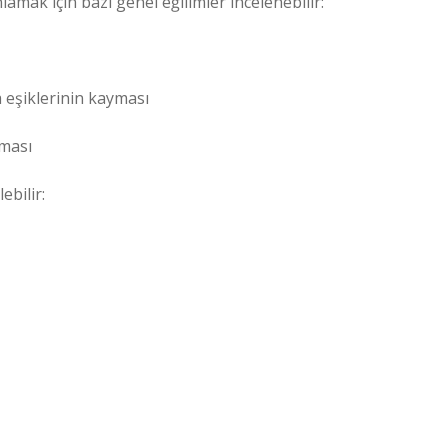
nlamak için bazı genel eğilimler incelenebilir:
 eşiklerinin kayması
tması
ebilir: