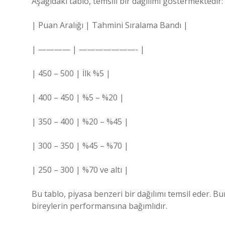
Aşağıdaki tablo, temsili bir dağılımı göstermektedir:
| Puan Aralığı | Tahmini Sıralama Bandı |
| ———— | ———————- |
| 450 – 500 | İlk %5 |
| 400 – 450 | %5 – %20 |
| 350 – 400 | %20 – %45 |
| 300 – 350 | %45 – %70 |
| 250 – 300 | %70 ve altı |
Bu tablo, piyasa benzeri bir dağılımı temsil eder. B
bireylerin performansına bağımlıdır.