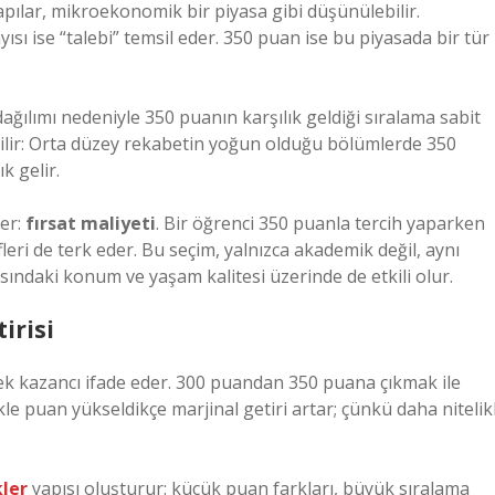
yapılar, mikroekonomik bir piyasa gibi düşünülebilir.
yısı ise “talebi” temsil eder. 350 puan ise bu piyasada bir tür
dağılımı nedeniyle 350 puanın karşılık geldiği sıralama sabit
bilir: Orta düzey rekabetin yoğun olduğu bölümlerde 350
k gelir.
er:
fırsat maliyeti
. Bir öğrenci 350 puanla tercih yaparken
leri de terk eder. Bu seçim, yalnızca akademik değil, aynı
sındaki konum ve yaşam kalitesi üzerinde de etkili olur.
irisi
 ek kazancı ifade eder. 300 puandan 350 puana çıkmak ile
le puan yükseldikçe marjinal getiri artar; çünkü daha nitelikl
kler
yapısı oluşturur: küçük puan farkları, büyük sıralama