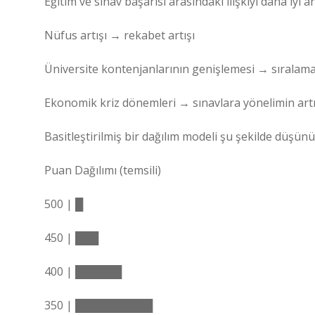
Eğitim ve sınav başarısı arasındaki ilişkiyi daha iyi a
Nüfus artışı → rekabet artışı
Üniversite kontenjanlarının genişlemesi → sıralama
Ekonomik kriz dönemleri → sınavlara yönelimin ar
Basitleştirilmiş bir dağılım modeli şu şekilde düşünül
Puan Dağılımı (temsili)
500 | █
450 | ███
400 | ██████
350 | ██████████