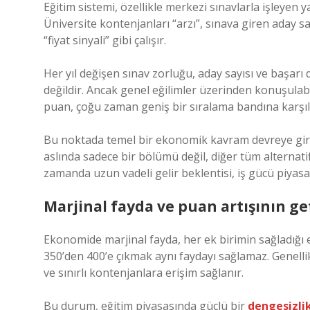
Eğitim sistemi, özellikle merkezi sınavlarla işleyen 
Üniversite kontenjanları “arzı”, sınava giren aday sa
“fiyat sinyali” gibi çalışır.
Her yıl değişen sınav zorluğu, aday sayısı ve başarı 
değildir. Ancak genel eğilimler üzerinden konuşula
puan, çoğu zaman geniş bir sıralama bandına karşılı
Bu noktada temel bir ekonomik kavram devreye gir
aslında sadece bir bölümü değil, diğer tüm alternatif
zamanda uzun vadeli gelir beklentisi, iş gücü piyasa
Marjinal fayda ve puan artışının get
Ekonomide marjinal fayda, her ek birimin sağladığı
350’den 400’e çıkmak aynı faydayı sağlamaz. Genellik
ve sınırlı kontenjanlara erişim sağlanır.
Bu durum, eğitim piyasasında güçlü bir
dengesizli