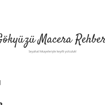
Gökyüzü Macera Rehber
Seyahat hikayeleriyle keyifli yolculuk!
u