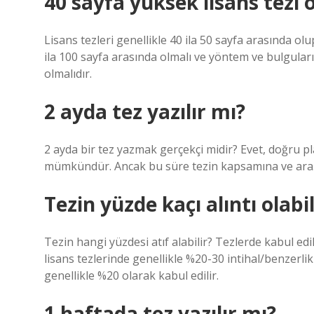
40 sayfa yüksek lisans tezi 
Lisans tezleri genellikle 40 ila 50 sayfa arasında ol
ila 100 sayfa arasında olmalı ve yöntem ve bulgular
olmalıdır.
2 ayda tez yazılır mı?
2 ayda bir tez yazmak gerçekçi midir? Evet, doğru pl
mümkündür. Ancak bu süre tezin kapsamına ve araştı
Tezin yüzde kaçı alıntı olabil
Tezin hangi yüzdesi atıf alabilir? Tezlerde kabul edi
lisans tezlerinde genellikle %20-30 intihal/benzerli
genellikle %20 olarak kabul edilir.
1 haftada tez yazılır mı?