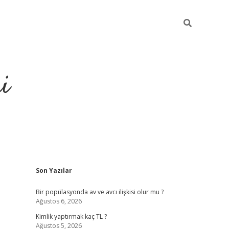
i
Sidebar
Son Yazılar
https://elexbetgiris.
Bir popülasyonda av ve avcı ilişkisi olur mu ?
Ağustos 6, 2026
Kimlik yaptırmak kaç TL ?
Ağustos 5, 2026