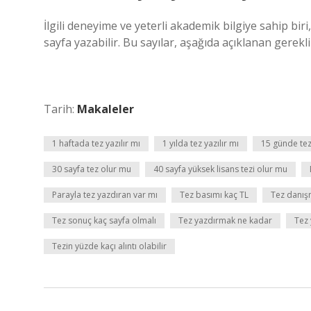
İlgili deneyime ve yeterli akademik bilgiye sahip bir
sayfa yazabilir. Bu sayılar, aşağıda açıklanan gereklili
Tarih:
Makaleler
1 haftada tez yazılır mı
1 yılda tez yazılır mı
15 günde tez 
30 sayfa tez olur mu
40 sayfa yüksek lisans tezi olur mu
Parayla tez yazdıran var mı
Tez basımı kaç TL
Tez danış
Tez sonuç kaç sayfa olmalı
Tez yazdırmak ne kadar
Tez 
Tezin yüzde kaçı alıntı olabilir