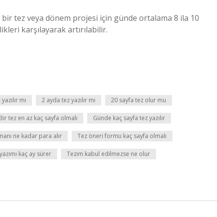
i, bir tez veya dönem projesi için günde ortalama 8 ila 10
kleri karşılayarak artırılabilir.
yazılır mı
2 ayda tez yazılır mı
20 sayfa tez olur mu
Bir tez en az kaç sayfa olmalı
Günde kaç sayfa tez yazılır
manı ne kadar para alır
Tez öneri formu kaç sayfa olmalı
yazımı kaç ay sürer
Tezim kabul edilmezse ne olur