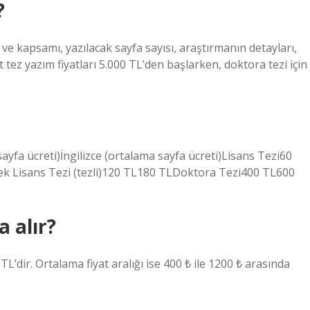
?
 ve kapsamı, yazılacak sayfa sayısı, araştırmanın detayları,
it tez yazım fiyatları 5.000 TL’den başlarken, doktora tezi için
yfa ücreti)İngilizce (ortalama sayfa ücreti)Lisans Tezi60
ek Lisans Tezi (tezli)120 TL180 TLDoktora Tezi400 TL600
 alır?
’dir. Ortalama fiyat aralığı ise 400 ₺ ile 1200 ₺ arasında