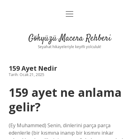
menüyü
Anasayfa
aç
Gizlilik Politikası
Gökyüzü Macera Rehberi
Yasal Uyarı
Seyahat hikayeleriyle keyifli yolculuk!
Hakkımızda
159 Ayet Nedir
Tarih: Ocak 21, 2025
159 ayet ne anlama
gelir?
(Ey Muhammed) Senin, dinlerini parça parça
edenlerle (bir kısmına inanıp bir kısmını inkar