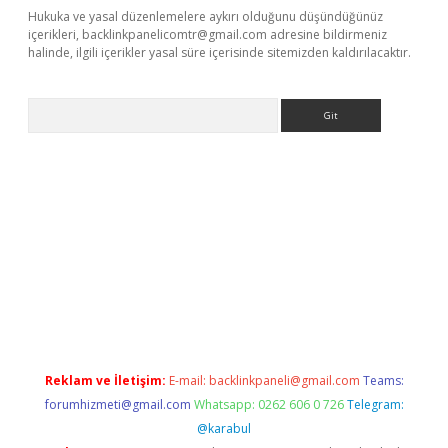
Hukuka ve yasal düzenlemelere aykırı olduğunu düşündüğünüz
içerikleri,
backlinkpanelicomtr@gmail.com
adresine bildirmeniz
halinde, ilgili içerikler yasal süre içerisinde sitemizden kaldırılacaktır.
Arama
is.org/
betbox
betexper bahis
Reklam ve İletişim:
E-mail:
backlinkpaneli@gmail.com
Teams:
forumhizmeti@gmail.com
Whatsapp: 0262 606 0 726
Telegram:
@karabul