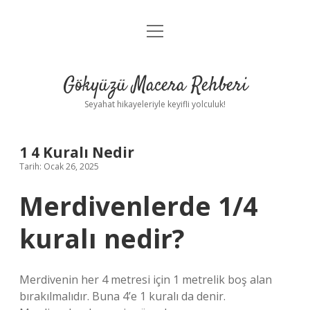
menüyü
Anasayfa
aç
Gizlilik Politikası
Gökyüzü Macera Rehberi
Yasal Uyarı
Seyahat hikayeleriyle keyifli yolculuk!
Hakkımızda
1 4 Kuralı Nedir
Tarih: Ocak 26, 2025
Merdivenlerde 1/4
kuralı nedir?
Merdivenin her 4 metresi için 1 metrelik boş alan
bırakılmalıdır. Buna 4’e 1 kuralı da denir.