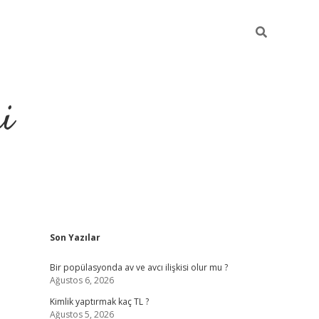
i
Sidebar
Son Yazılar
https://ele
Bir popülasyonda av ve avcı ilişkisi olur mu ?
Ağustos 6, 2026
Kimlik yaptırmak kaç TL ?
Ağustos 5, 2026