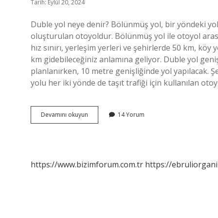
Tarih: Eylül 20, 2024
Duble yol neye denir? Bölünmüş yol, bir yöndeki yol
oluşturulan otoyoldur. Bölünmüş yol ile otoyol arası
hız sınırı, yerleşim yerleri ve şehirlerde 50 km, kö
km gidebileceğiniz anlamına geliyor. Duble yol geni
planlanırken, 10 metre genişliğinde yol yapılacak. Şe
yolu her iki yönde de taşıt trafiği için kullanılan o
Duble
Devamını okuyun
14 Yorum
Yol
Ne
Demek
https://www.bizimforum.com.tr
https://ebruliorgan