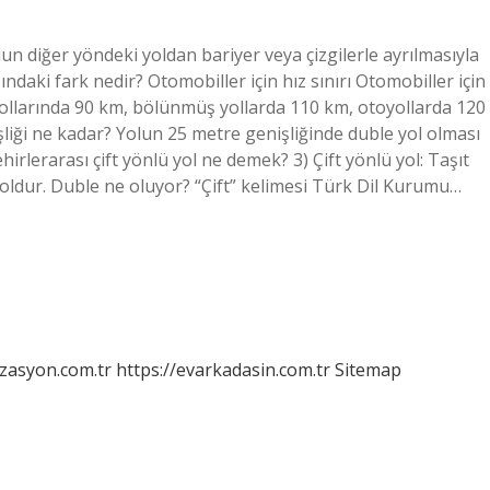
un diğer yöndeki yoldan bariyer veya çizgilerle ayrılmasıyla
ndaki fark nedir? Otomobiller için hız sınırı Otomobiller için
y yollarında 90 km, bölünmüş yollarda 110 km, otoyollarda 120
şliği ne kadar? Yolun 25 metre genişliğinde duble yol olması
hirlerarası çift yönlü yol ne demek? 3) Çift yönlü yol: Taşıt
toyoldur. Duble ne oluyor? “Çift” kelimesi Türk Dil Kurumu…
izasyon.com.tr
https://evarkadasin.com.tr
Sitemap