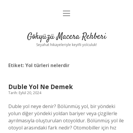
menüyü
Anasayfa
aç
Gizlilik Politikası
Gökyüzü Macera Rehberi
Yasal Uyarı
Seyahat hikayeleriyle keyifli yolculuk!
Hakkımızda
Etiket:
Yol türleri nelerdir
Duble Yol Ne Demek
Tarih: Eylül 20, 2024
Duble yol neye denir? Bölünmüş yol, bir yöndeki
yolun diğer yöndeki yoldan bariyer veya çizgilerle
ayrılmasıyla oluşturulan otoyoldur. Bölünmüş yol ile
otoyol arasındaki fark nedir? Otomobiller için hız