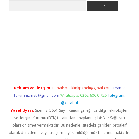
Arama
ps://elexbetgiris.org/
betbox
betexper bahis
Reklam ve İletişim:
E-mail:
backlinkpaneli@gmail.com
Teams:
forumhizmeti@gmail.com
Whatsapp: 0262 606 0 726
Telegram:
@karabul
Yasal Uyarı:
Sitemiz, 5651 Sayılı Kanun gereğince Bilgi Teknolojileri
ve İletişim Kurumu (BTK) tarafından onaylanmış bir Yer Sağlayıcı
olarak hizmet vermektedir. Bu nedenle, sitedeki içerikleri proaktif
olarak denetleme veya araştırma yükümlülüğümüz bulunmamaktadır.