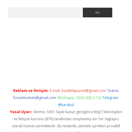
Arama
ps://elexbetgiris.org/
betbox
betexper bahis
Reklam ve İletişim:
E-mail:
backlinkpaneli@gmail.com
Teams:
forumhizmeti@gmail.com
Whatsapp: 0262 606 0 726
Telegram:
@karabul
Yasal Uyarı:
Sitemiz, 5651 Sayılı Kanun gereğince Bilgi Teknolojileri
ve İletişim Kurumu (BTK) tarafından onaylanmış bir Yer Sağlayıcı
olarak hizmet vermektedir. Bu nedenle, sitedeki içerikleri proaktif