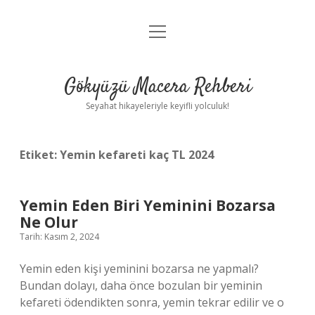
menüyü
Anasayfa
aç
Gizlilik Politikası
Gökyüzü Macera Rehberi
Yasal Uyarı
Seyahat hikayeleriyle keyifli yolculuk!
Hakkımızda
Etiket:
Yemin kefareti kaç TL 2024
Yemin Eden Biri Yeminini Bozarsa
Ne Olur
Tarih: Kasım 2, 2024
Yemin eden kişi yeminini bozarsa ne yapmalı?
Bundan dolayı, daha önce bozulan bir yeminin
kefareti ödendikten sonra, yemin tekrar edilir ve o