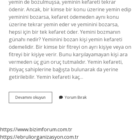
yemin de bozulmuşsa, yeminin kefareti tekrar
ödenir. Ancak, bir kimse bir konu üzerine yemin edip
yeminini bozarsa, kefaret ödemeden aynı konu
üzerine tekrar yemin eder ve yeminini bozarsa,
hepsi için bir tek kefaret öder. Yemini bozmanın
günahı nedir? Yeminini bozan kişi yemin kefareti
ödemelidir. Bir kimse bir fitreyi on ayrı kişiye veya on
fitreyi bir kişiye verir. Bunu karşılayamayan kişi ara
vermeden üç gün oruç tutmalıdır. Yemin kefareti,
ihtiyaç sahiplerine bağışta bulunarak da yerine
getirilebilir. Yemin kefareti kaç…
Yemin
Devamını okuyun
Yorum Bırak
Eden
Biri
Yeminini
Bozarsa
Ne
https://www.bizimforum.com.tr
Olur
https://ebruliorganizasyon.com.tr