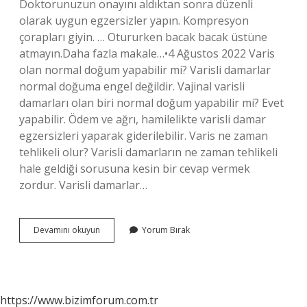
Doktorunuzun onayını aldıktan sonra düzenli
olarak uygun egzersizler yapın. Kompresyon
çorapları giyin. … Otururken bacak bacak üstüne
atmayın.Daha fazla makale…•4 Ağustos 2022 Varis
olan normal doğum yapabilir mi? Varisli damarlar
normal doğuma engel değildir. Vajinal varisli
damarları olan biri normal doğum yapabilir mi? Evet
yapabilir. Ödem ve ağrı, hamilelikte varisli damar
egzersizleri yaparak giderilebilir. Varis ne zaman
tehlikeli olur? Varisli damarların ne zaman tehlikeli
hale geldiği sorusuna kesin bir cevap vermek
zordur. Varisli damarlar…
Gebelikte
Devamını okuyun
Yorum Bırak
Varis
Tehlikeli
Mi
https://www.bizimforum.com.tr