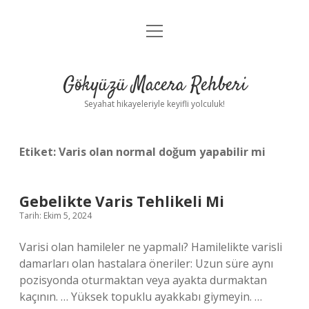
menüyü
Anasayfa
aç
Gizlilik Politikası
Gökyüzü Macera Rehberi
Yasal Uyarı
Seyahat hikayeleriyle keyifli yolculuk!
Hakkımızda
Etiket:
Varis olan normal doğum yapabilir mi
Gebelikte Varis Tehlikeli Mi
Tarih: Ekim 5, 2024
Varisi olan hamileler ne yapmalı? Hamilelikte varisli
damarları olan hastalara öneriler: Uzun süre aynı
pozisyonda oturmaktan veya ayakta durmaktan
kaçının. … Yüksek topuklu ayakkabı giymeyin. …