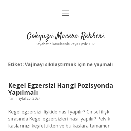
menüyü
Anasayfa
aç
Gizlilik Politikası
Gökyüzü Macera Rehberi
Yasal Uyarı
Seyahat hikayeleriyle keyifli yolculuk!
Hakkımızda
Etiket:
Vajinayı sıkılaştırmak için ne yapmalı
Kegel Egzersizi Hangi Pozisyonda
Yapılmalı
Tarih: Eylül 25, 2024
Kegel egzersizi ilişkide nasıl yapılır? Cinsel ilişki
sırasında Kegel egzersizleri nasıl yapılır? Pelvik
kaslarınızı keşfettikten ve bu kaslara tamamen