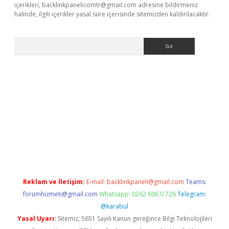
içerikleri,
backlinkpanelicomtr@gmail.com
adresine bildirmeniz
halinde, ilgili içerikler yasal süre içerisinde sitemizden kaldırılacaktır.
Arama
ps://elexbetgiris.org/
betbox
betexper bahis
Reklam ve İletişim:
E-mail:
backlinkpaneli@gmail.com
Teams:
forumhizmeti@gmail.com
Whatsapp: 0262 606 0 726
Telegram:
@karabul
Yasal Uyarı:
Sitemiz, 5651 Sayılı Kanun gereğince Bilgi Teknolojileri