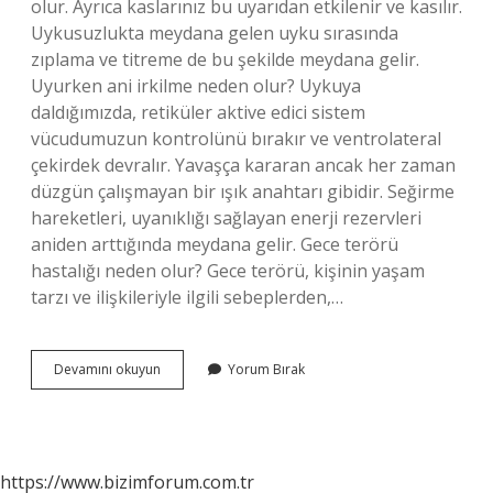
olur. Ayrıca kaslarınız bu uyarıdan etkilenir ve kasılır.
Uykusuzlukta meydana gelen uyku sırasında
zıplama ve titreme de bu şekilde meydana gelir.
Uyurken ani irkilme neden olur? Uykuya
daldığımızda, retiküler aktive edici sistem
vücudumuzun kontrolünü bırakır ve ventrolateral
çekirdek devralır. Yavaşça kararan ancak her zaman
düzgün çalışmayan bir ışık anahtarı gibidir. Seğirme
hareketleri, uyanıklığı sağlayan enerji rezervleri
aniden arttığında meydana gelir. Gece terörü
hastalığı neden olur? Gece terörü, kişinin yaşam
tarzı ve ilişkileriyle ilgili sebeplerden,…
Gece
Devamını okuyun
Yorum Bırak
Yatarken
Sıçrama
Neden
Olur
https://www.bizimforum.com.tr