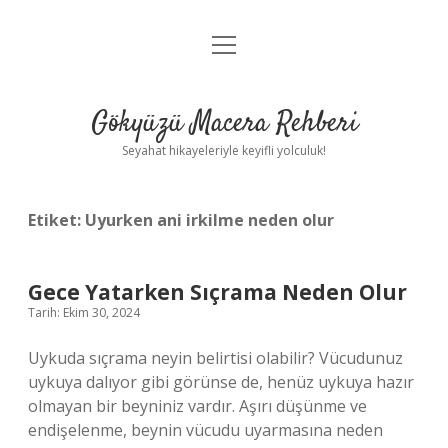
menüyü
Anasayfa
aç
Gizlilik Politikası
Gökyüzü Macera Rehberi
Yasal Uyarı
Seyahat hikayeleriyle keyifli yolculuk!
Hakkımızda
Etiket:
Uyurken ani irkilme neden olur
Gece Yatarken Sıçrama Neden Olur
Tarih: Ekim 30, 2024
Uykuda sıçrama neyin belirtisi olabilir? Vücudunuz
uykuya dalıyor gibi görünse de, henüz uykuya hazır
olmayan bir beyniniz vardır. Aşırı düşünme ve
endişelenme, beynin vücudu uyarmasına neden