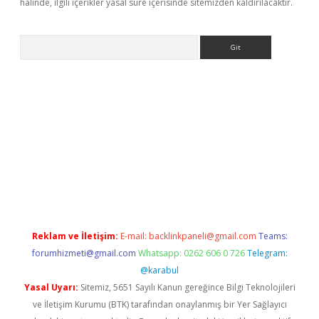
halinde, ilgili içerikler yasal süre içerisinde sitemizden kaldırılacaktır.
Arama
s://elexbetgiris.org/
betbox
betexper bahis
Reklam ve İletişim:
E-mail:
backlinkpaneli@gmail.com
Teams:
forumhizmeti@gmail.com
Whatsapp: 0262 606 0 726
Telegram:
@karabul
Yasal Uyarı:
Sitemiz, 5651 Sayılı Kanun gereğince Bilgi Teknolojileri
ve İletişim Kurumu (BTK) tarafından onaylanmış bir Yer Sağlayıcı