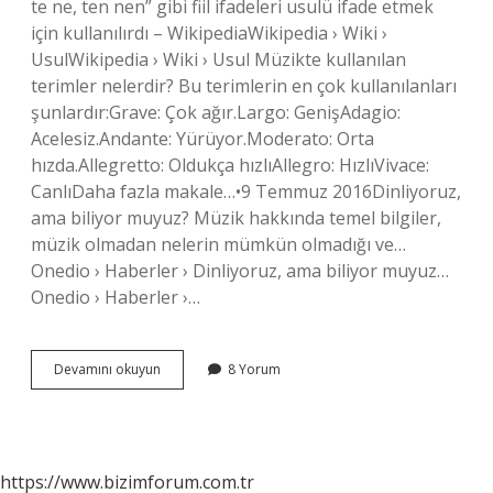
te ne, ten nen” gibi fiil ifadeleri usulü ifade etmek
için kullanılırdı – WikipediaWikipedia › Wiki ›
UsulWikipedia › Wiki › Usul Müzikte kullanılan
terimler nelerdir? Bu terimlerin en çok kullanılanları
şunlardır:Grave: Çok ağır.Largo: GenişAdagio:
Acelesiz.Andante: Yürüyor.Moderato: Orta
hızda.Allegretto: Oldukça hızlıAllegro: HızlıVivace:
CanlıDaha fazla makale…•9 Temmuz 2016Dinliyoruz,
ama biliyor muyuz? Müzik hakkında temel bilgiler,
müzik olmadan nelerin mümkün olmadığı ve…
Onedio › Haberler › Dinliyoruz, ama biliyor muyuz…
Onedio › Haberler ›…
Müzikte
Devamını okuyun
8 Yorum
Uygu
Ne
Demek
https://www.bizimforum.com.tr