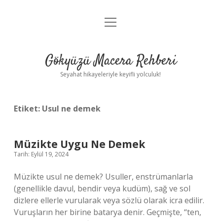
menüyü
Anasayfa
aç
Gizlilik Politikası
Gökyüzü Macera Rehberi
Yasal Uyarı
Seyahat hikayeleriyle keyifli yolculuk!
Hakkımızda
Etiket:
Usul ne demek
Müzikte Uygu Ne Demek
Tarih: Eylül 19, 2024
Müzikte usul ne demek? Usuller, enstrümanlarla
(genellikle davul, bendir veya kudüm), sağ ve sol
dizlere ellerle vurularak veya sözlü olarak icra edilir.
Vuruşların her birine batarya denir. Geçmişte, “ten,