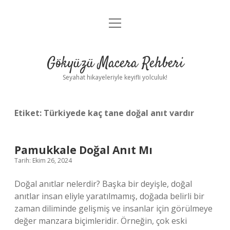
menüyü
Anasayfa
aç
Gizlilik Politikası
Gökyüzü Macera Rehberi
Yasal Uyarı
Seyahat hikayeleriyle keyifli yolculuk!
Hakkımızda
Etiket:
Türkiyede kaç tane doğal anıt vardır
Pamukkale Doğal Anıt Mı
Tarih: Ekim 26, 2024
Doğal anıtlar nelerdir? Başka bir deyişle, doğal
anıtlar insan eliyle yaratılmamış, doğada belirli bir
zaman diliminde gelişmiş ve insanlar için görülmeye
değer manzara biçimleridir. Örneğin, çok eski