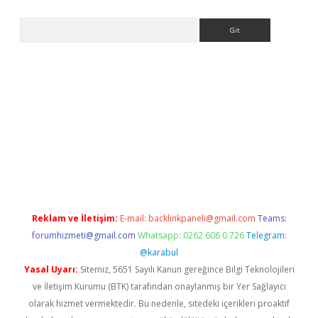
Arama
ps://elexbetgiris.org/
betbox
betexper bahis
Reklam ve İletişim:
E-mail:
backlinkpaneli@gmail.com
Teams:
forumhizmeti@gmail.com
Whatsapp: 0262 606 0 726
Telegram:
@karabul
Yasal Uyarı:
Sitemiz, 5651 Sayılı Kanun gereğince Bilgi Teknolojileri
ve İletişim Kurumu (BTK) tarafından onaylanmış bir Yer Sağlayıcı
olarak hizmet vermektedir. Bu nedenle, sitedeki içerikleri proaktif