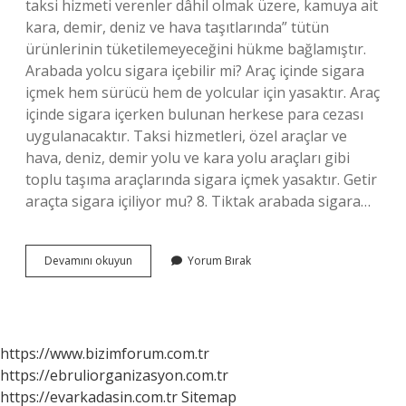
taksi hizmeti verenler dâhil olmak üzere, kamuya ait
kara, demir, deniz ve hava taşıtlarında” tütün
ürünlerinin tüketilemeyeceğini hükme bağlamıştır.
Arabada yolcu sigara içebilir mi? Araç içinde sigara
içmek hem sürücü hem de yolcular için yasaktır. Araç
içinde sigara içerken bulunan herkese para cezası
uygulanacaktır. Taksi hizmetleri, özel araçlar ve
hava, deniz, demir yolu ve kara yolu araçları gibi
toplu taşıma araçlarında sigara içmek yasaktır. Getir
araçta sigara içiliyor mu? 8. Tiktak arabada sigara…
Kiralık
Devamını okuyun
Yorum Bırak
Arabada
Sigara
Içilir
Mi
https://www.bizimforum.com.tr
https://ebruliorganizasyon.com.tr
https://evarkadasin.com.tr
Sitemap