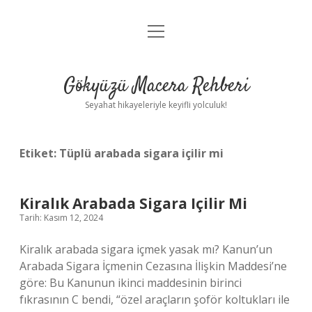
menüyü
Anasayfa
aç
Gizlilik Politikası
Gökyüzü Macera Rehberi
Yasal Uyarı
Seyahat hikayeleriyle keyifli yolculuk!
Hakkımızda
Etiket:
Tüplü arabada sigara içilir mi
Kiralık Arabada Sigara Içilir Mi
Tarih: Kasım 12, 2024
Kiralık arabada sigara içmek yasak mı? Kanun’un
Arabada Sigara İçmenin Cezasına İlişkin Maddesi’ne
göre: Bu Kanunun ikinci maddesinin birinci
fıkrasının C bendi, “özel araçların şoför koltukları ile