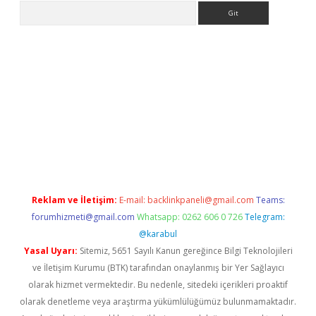
Arama
ps://elexbetgiris.org/
betbox
betexper bahis
Reklam ve İletişim:
E-mail:
backlinkpaneli@gmail.com
Teams:
forumhizmeti@gmail.com
Whatsapp: 0262 606 0 726
Telegram:
@karabul
Yasal Uyarı:
Sitemiz, 5651 Sayılı Kanun gereğince Bilgi Teknolojileri
ve İletişim Kurumu (BTK) tarafından onaylanmış bir Yer Sağlayıcı
olarak hizmet vermektedir. Bu nedenle, sitedeki içerikleri proaktif
olarak denetleme veya araştırma yükümlülüğümüz bulunmamaktadır.