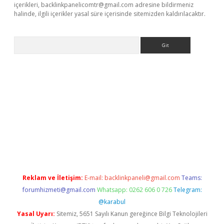
içerikleri,
backlinkpanelicomtr@gmail.com
adresine bildirmeniz
halinde, ilgili içerikler yasal süre içerisinde sitemizden kaldırılacaktır.
Arama
s://elexbetgiris.org/
betbox
betexper bahis
Reklam ve İletişim:
E-mail:
backlinkpaneli@gmail.com
Teams:
forumhizmeti@gmail.com
Whatsapp: 0262 606 0 726
Telegram:
@karabul
Yasal Uyarı:
Sitemiz, 5651 Sayılı Kanun gereğince Bilgi Teknolojileri