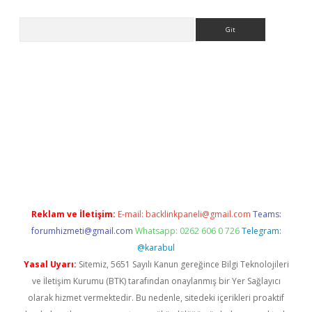
Arama
ps://elexbetgiris.org/
betbox
betexper bahis
Reklam ve İletişim:
E-mail:
backlinkpaneli@gmail.com
Teams:
forumhizmeti@gmail.com
Whatsapp: 0262 606 0 726
Telegram:
@karabul
Yasal Uyarı:
Sitemiz, 5651 Sayılı Kanun gereğince Bilgi Teknolojileri
ve İletişim Kurumu (BTK) tarafından onaylanmış bir Yer Sağlayıcı
olarak hizmet vermektedir. Bu nedenle, sitedeki içerikleri proaktif