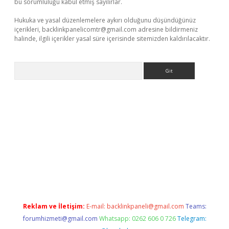
bu sorumluluğu kabul etmiş sayılırlar.
Hukuka ve yasal düzenlemelere aykırı olduğunu düşündüğünüz
içerikleri,
backlinkpanelicomtr@gmail.com
adresine bildirmeniz
halinde, ilgili içerikler yasal süre içerisinde sitemizden kaldırılacaktır.
Arama
s://elexbetgiris.org/
betbox
betexper bahis
Reklam ve İletişim:
E-mail:
backlinkpaneli@gmail.com
Teams:
forumhizmeti@gmail.com
Whatsapp: 0262 606 0 726
Telegram: