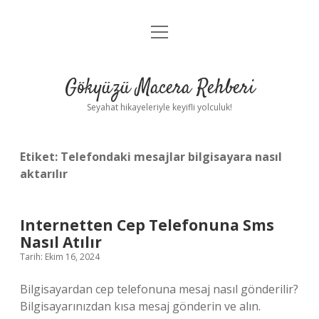
menüyü
Anasayfa
aç
Gizlilik Politikası
Gökyüzü Macera Rehberi
Yasal Uyarı
Seyahat hikayeleriyle keyifli yolculuk!
Hakkımızda
Etiket:
Telefondaki mesajlar bilgisayara nasıl
aktarılır
Internetten Cep Telefonuna Sms
Nasıl Atılır
Tarih: Ekim 16, 2024
Bilgisayardan cep telefonuna mesaj nasıl gönderilir?
Bilgisayarınızdan kısa mesaj gönderin ve alın.