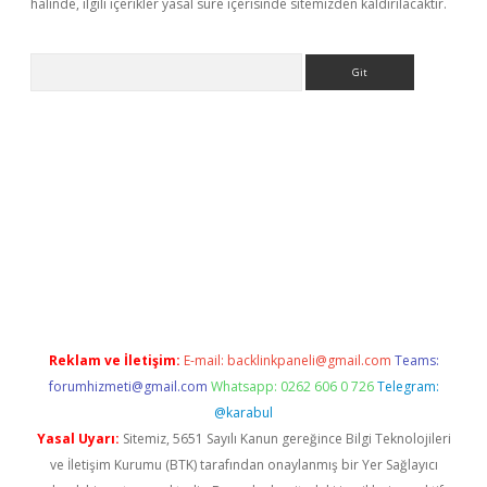
halinde, ilgili içerikler yasal süre içerisinde sitemizden kaldırılacaktır.
Arama
ps://elexbetgiris.org/
betbox
betexper bahis
Reklam ve İletişim:
E-mail:
backlinkpaneli@gmail.com
Teams:
forumhizmeti@gmail.com
Whatsapp: 0262 606 0 726
Telegram:
@karabul
Yasal Uyarı:
Sitemiz, 5651 Sayılı Kanun gereğince Bilgi Teknolojileri
ve İletişim Kurumu (BTK) tarafından onaylanmış bir Yer Sağlayıcı