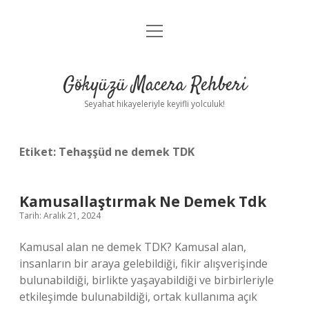
menüyü
Anasayfa
aç
Gizlilik Politikası
Gökyüzü Macera Rehberi
Yasal Uyarı
Seyahat hikayeleriyle keyifli yolculuk!
Hakkımızda
Etiket:
Tehaşşüd ne demek TDK
Kamusallaştırmak Ne Demek Tdk
Tarih: Aralık 21, 2024
Kamusal alan ne demek TDK? Kamusal alan,
insanların bir araya gelebildiği, fikir alışverişinde
bulunabildiği, birlikte yaşayabildiği ve birbirleriyle
etkileşimde bulunabildiği, ortak kullanıma açık