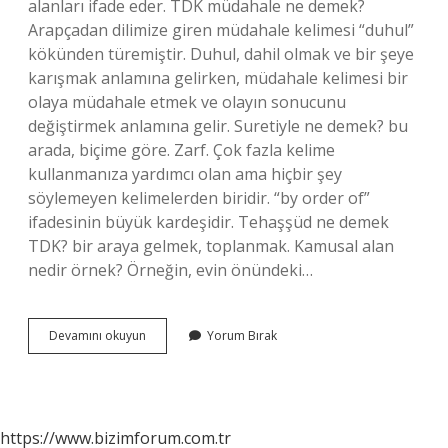
alanları ifade eder. TDK müdahale ne demek?
Arapçadan dilimize giren müdahale kelimesi “duhul”
kökünden türemiştir. Duhul, dahil olmak ve bir şeye
karışmak anlamına gelirken, müdahale kelimesi bir
olaya müdahale etmek ve olayın sonucunu
değiştirmek anlamına gelir. Suretiyle ne demek? bu
arada, biçime göre. Zarf. Çok fazla kelime
kullanmanıza yardımcı olan ama hiçbir şey
söylemeyen kelimelerden biridir. “by order of”
ifadesinin büyük kardeşidir. Tehaşşüd ne demek
TDK? bir araya gelmek, toplanmak. Kamusal alan
nedir örnek? Örneğin, evin önündeki…
Kamusallaştırmak
Devamını okuyun
Yorum Bırak
Ne
Demek
Tdk
https://www.bizimforum.com.tr