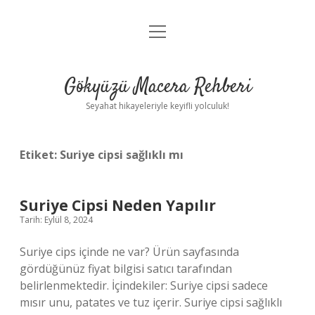
menüyü
Anasayfa
aç
Gizlilik Politikası
Gökyüzü Macera Rehberi
Yasal Uyarı
Seyahat hikayeleriyle keyifli yolculuk!
Hakkımızda
Etiket:
Suriye cipsi sağlıklı mı
Suriye Cipsi Neden Yapılır
Tarih: Eylül 8, 2024
Suriye cips içinde ne var? Ürün sayfasında
gördüğünüz fiyat bilgisi satıcı tarafından
belirlenmektedir. İçindekiler: Suriye cipsi sadece
mısır unu, patates ve tuz içerir. Suriye cipsi sağlıklı