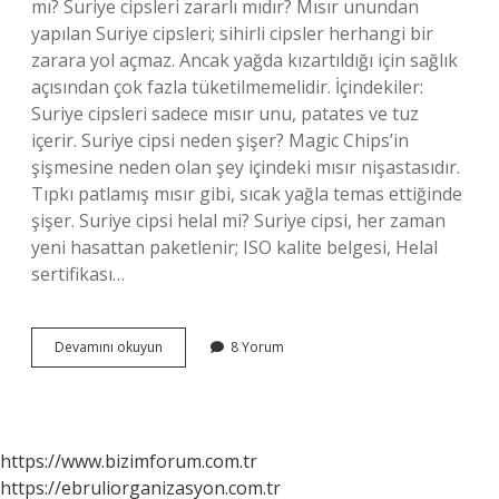
mı? Suriye cipsleri zararlı mıdır? Mısır unundan
yapılan Suriye cipsleri; sihirli cipsler herhangi bir
zarara yol açmaz. Ancak yağda kızartıldığı için sağlık
açısından çok fazla tüketilmemelidir. İçindekiler:
Suriye cipsleri sadece mısır unu, patates ve tuz
içerir. Suriye cipsi neden şişer? Magic Chips’in
şişmesine neden olan şey içindeki mısır nişastasıdır.
Tıpkı patlamış mısır gibi, sıcak yağla temas ettiğinde
şişer. Suriye cipsi helal mi? Suriye cipsi, her zaman
yeni hasattan paketlenir; ISO kalite belgesi, Helal
sertifikası…
Suriye
Devamını okuyun
8 Yorum
Cipsi
Neden
Yapılır
https://www.bizimforum.com.tr
https://ebruliorganizasyon.com.tr