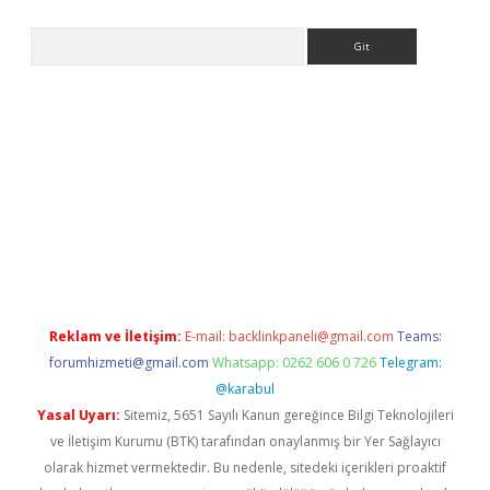
Arama
ps://elexbetgiris.org/
betbox
betexper bahis
Reklam ve İletişim:
E-mail:
backlinkpaneli@gmail.com
Teams:
forumhizmeti@gmail.com
Whatsapp: 0262 606 0 726
Telegram:
@karabul
Yasal Uyarı:
Sitemiz, 5651 Sayılı Kanun gereğince Bilgi Teknolojileri
ve İletişim Kurumu (BTK) tarafından onaylanmış bir Yer Sağlayıcı
olarak hizmet vermektedir. Bu nedenle, sitedeki içerikleri proaktif