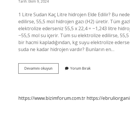
Tarih: Ekim 9, 2024
1 Litre Sudan Kaç Litre hidrojen Elde Edilir? Bu nede
edilirse, 55,5 mol hidrojen gazı (H2) üretir. Tüm gaz
elektrolize ederseniz 55,5 x 22,4 = ~1,243 litre hid
~55,5 mol su içerir. Tüm su elektrolize edilirse, 55,5
bir hacmi kapladığından, kg suyu elektrolize ederseni
suda ne kadar hidrojen vardır? Bunların en…
1
Devamını okuyun
Yorum Bırak
Litre
Sudan
Kaç
Litre
Hidrojen
https://www.bizimforum.com.tr
https://ebruliorgan
Çıkar