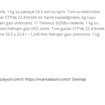
nle, 1 kg su yaklaşık 55,5 mol su içerir. Tüm su elektrolize
lar STP’de 22,4 litrelik bir hacmi kapladığından, kg suyu
rojen gazı üretirsiniz. 11 Temmuz 2020Bu nedenle, 1 kg su
 mol hidrojen gazı (H2) üretir. Tüm gazlar STP’de 22,4 litrelik
z 55,5 x 22,4 = ~1,243 litre hidrojen gazı üretirsiniz. 1 kg
izasyon.com.tr
https://evarkadasin.com.tr
Sitemap