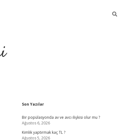
i
Sidebar
Son Yazılar
https://elex
Bir popülasyonda av ve avcı ilişkisi olur mu ?
Ağustos 6, 2026
Kimlik yaptırmak kaç TL ?
Ağustos 5, 2026