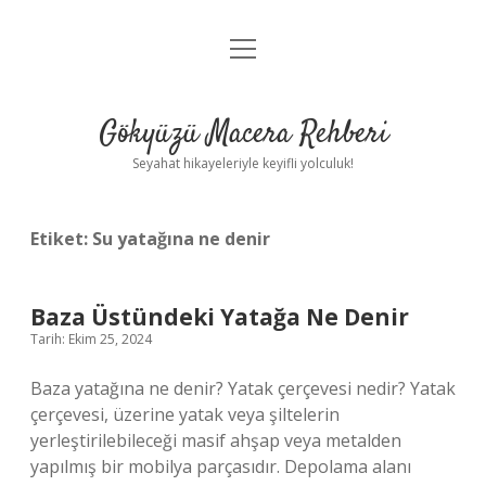
menüyü
Anasayfa
aç
Gizlilik Politikası
Gökyüzü Macera Rehberi
Yasal Uyarı
Seyahat hikayeleriyle keyifli yolculuk!
Hakkımızda
Etiket:
Su yatağına ne denir
Baza Üstündeki Yatağa Ne Denir
Tarih: Ekim 25, 2024
Baza yatağına ne denir? Yatak çerçevesi nedir? Yatak
çerçevesi, üzerine yatak veya şiltelerin
yerleştirilebileceği masif ahşap veya metalden
yapılmış bir mobilya parçasıdır. Depolama alanı