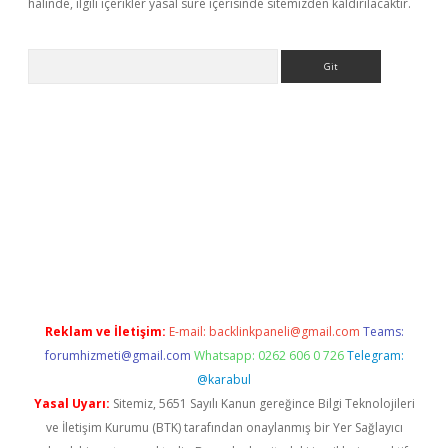
halinde, ilgili içerikler yasal süre içerisinde sitemizden kaldırılacaktır.
Arama
ps://elexbetgiris.org/
betbox
betexper bahis
Reklam ve İletişim:
E-mail:
backlinkpaneli@gmail.com
Teams:
forumhizmeti@gmail.com
Whatsapp: 0262 606 0 726
Telegram:
@karabul
Yasal Uyarı:
Sitemiz, 5651 Sayılı Kanun gereğince Bilgi Teknolojileri
ve İletişim Kurumu (BTK) tarafından onaylanmış bir Yer Sağlayıcı