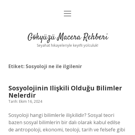
menüyü
Anasayfa
aç
Gizlilik Politikası
Gökyüzü Macera Rehberi
Yasal Uyarı
Seyahat hikayeleriyle keyifli yolculuk!
Hakkımızda
Etiket:
Sosyoloji ne ile ilgilenir
Sosyolojinin Ilişkili Olduğu Bilimler
Nelerdir
Tarih: Ekim 16, 2024
Sosyoloji hangi bilimlerle ilişkilidir? Sosyal teori
bazen sosyal bilimlerin bir dalı olarak kabul edilse
de antropoloji, ekonomi, teoloji, tarih ve felsefe gibi