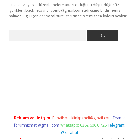
Hukuka ve yasal düzenlemelere aykırı olduğunu düşündüğünüz
içerikleri,
backlinkpanelicomtr@gmail.com
adresine bildirmeniz
halinde, ilgili içerikler yasal süre içerisinde sitemizden kaldırılacaktır.
Arama
ttps://elexbetgiris.org/
betbox
betexper bahis
Reklam ve İletişim:
E-mail:
backlinkpaneli@gmail.com
Teams:
forumhizmeti@gmail.com
Whatsapp: 0262 606 0 726
Telegram:
@karabul