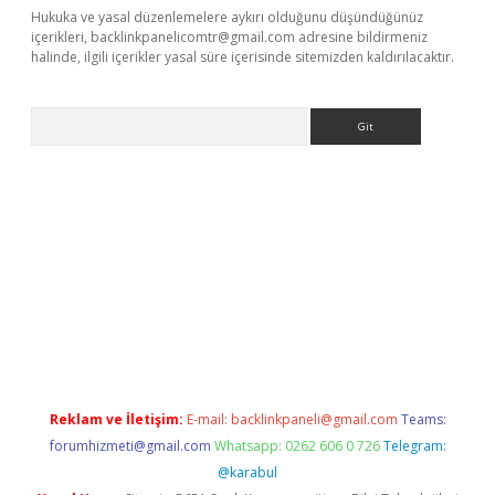
Hukuka ve yasal düzenlemelere aykırı olduğunu düşündüğünüz
içerikleri,
backlinkpanelicomtr@gmail.com
adresine bildirmeniz
halinde, ilgili içerikler yasal süre içerisinde sitemizden kaldırılacaktır.
Arama
ps://elexbetgiris.org/
betbox
betexper bahis
Reklam ve İletişim:
E-mail:
backlinkpaneli@gmail.com
Teams:
forumhizmeti@gmail.com
Whatsapp: 0262 606 0 726
Telegram:
@karabul