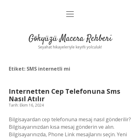
menüyü
Anasayfa
aç
Gizlilik Politikası
Gökyüzü Macera Rehberi
Yasal Uyarı
Seyahat hikayeleriyle keyifli yolculuk!
Hakkımızda
Etiket:
SMS internetli mi
Internetten Cep Telefonuna Sms
Nasıl Atılır
Tarih: Ekim 16, 2024
Bilgisayardan cep telefonuna mesaj nasıl gönderilir?
Bilgisayarınızdan kısa mesaj gönderin ve alın.
Bilgisayarınızda, Phone Link mesajlarını seçin. Yeni