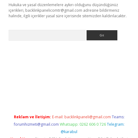
Hukuka ve yasal düzenlemelere aykırı olduğunu düşündüğünüz
içerikleri,
backlinkpanelicomtr@gmail.com
adresine bildirmeniz
halinde, ilgili içerikler yasal süre içerisinde sitemizden kaldırılacaktır.
Arama
ps://elexbetgiris.org/
betbox
betexper bahis
Reklam ve İletişim:
E-mail:
backlinkpaneli@gmail.com
Teams:
forumhizmeti@gmail.com
Whatsapp: 0262 606 0 726
Telegram:
@karabul