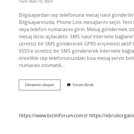
Tarih: Ekim 16, 2024
Bilgisayardan cep telefonuna mesaj nasıl gönderilir
Bilgisayarınızda, Phone Link mesajlarını seçin. Yeni 
veya telefon numarasını girin. Mesaj göndermek isted
mesaj dizisi açılacaktır. SMS nasıl internete bağlan
ücretsiz bir SMS göndererek GPRS erişiminizi aktif
5555’e ücretsiz bir SMS göndererek İnternete bağl
öncelikle cep telefonunuzdaki kısa mesaj servis b
numarası otomatik…
Internetten
Devamını okuyun
Yorum Bırak
Cep
Telefonuna
Sms
Nasıl
Atılır
https://www.bizimforum.com.tr
https://ebruliorgan