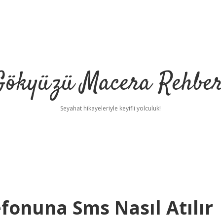
Gökyüzü Macera Rehber
Seyahat hikayeleriyle keyifli yolculuk!
fonuna Sms Nasıl Atılır