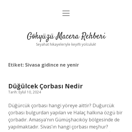
menüyü
Anasayfa
aç
Gizlilik Politikası
Gökyüzü Macera Rehberi
Yasal Uyarı
Seyahat hikayeleriyle keyifli yolculuk!
Hakkımızda
Etiket:
Sivasa gidince ne yenir
Düğülcek Çorbası Nedir
Tarih: Eylül 10, 2024
Düğürcük çorbası hangi yöreye aittir? Duğurcük
çorbası bulgurdan yapılan ve Halaç halkına özgü bir
çorbadır. Amasya’nın Gümüşhacıköy bölgesinde de
yapılmaktadır. Sivas’ın hangi çorbası meşhur?