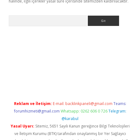
halinde, ilgili içerikler yasal süre içerisinde sitemizden kaldırılacaktır.
Arama
ps://elexbetgiris.org/
betbox
betexper bahis
Reklam ve İletişim:
E-mail:
backlinkpaneli@gmail.com
Teams:
forumhizmeti@gmail.com
Whatsapp: 0262 606 0 726
Telegram:
@karabul
Yasal Uyarı:
Sitemiz, 5651 Sayılı Kanun gereğince Bilgi Teknolojileri
ve İletişim Kurumu (BTK) tarafından onaylanmış bir Yer Sağlayıcı