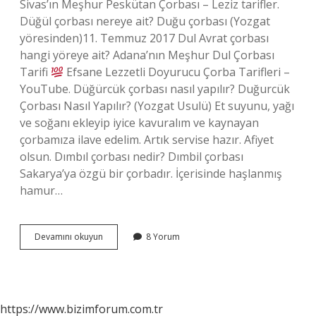
Sivas’ın Meşhur Peskütan Çorbası – Leziz tarifler.
Düğül çorbası nereye ait? Duğu çorbası (Yozgat
yöresinden)11. Temmuz 2017 Dul Avrat çorbası
hangi yöreye ait? Adana’nın Meşhur Dul Çorbası
Tarifi
Efsane Lezzetli Doyurucu Çorba Tarifleri –
YouTube. Düğürcük çorbası nasıl yapılır? Duğurcük
Çorbası Nasıl Yapılır? (Yozgat Usulü) Et suyunu, yağı
ve soğanı ekleyip iyice kavuralım ve kaynayan
çorbamıza ilave edelim. Artık servise hazır. Afiyet
olsun. Dımbıl çorbası nedir? Dımbil çorbası
Sakarya’ya özgü bir çorbadır. İçerisinde haşlanmış
hamur…
Düğülcek
Devamını okuyun
8 Yorum
Çorbası
Nedir
https://www.bizimforum.com.tr