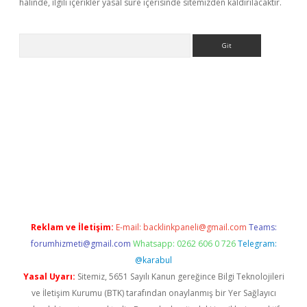
halinde, ilgili içerikler yasal süre içerisinde sitemizden kaldırılacaktır.
Arama
ps://elexbetgiris.org/
betbox
betexper bahis
Reklam ve İletişim:
E-mail:
backlinkpaneli@gmail.com
Teams:
forumhizmeti@gmail.com
Whatsapp: 0262 606 0 726
Telegram:
@karabul
Yasal Uyarı:
Sitemiz, 5651 Sayılı Kanun gereğince Bilgi Teknolojileri
ve İletişim Kurumu (BTK) tarafından onaylanmış bir Yer Sağlayıcı