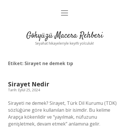
menüyü
Anasayfa
aç
Gizlilik Politikası
Gökyüzü Macera Rehberi
Yasal Uyarı
Seyahat hikayeleriyle keyifli yolculuk!
Hakkımızda
Etiket:
Sirayet ne demek tıp
Sirayet Nedir
Tarih: Eylül 25, 2024
Sirayeti ne demek? Sirayet, Türk Dil Kurumu (TDK)
sözlüğüne göre kullanılan bir isimdir. Bu kelime
Arapça kökenlidir ve “yayılmak, nüfuzunu
genişletmek, devam etmek” anlamına gelir.