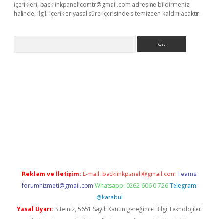
içerikleri,
backlinkpanelicomtr@gmail.com
adresine bildirmeniz
halinde, ilgili içerikler yasal süre içerisinde sitemizden kaldırılacaktır.
Arama
ps://elexbetgiris.org/
betbox
betexper bahis
Reklam ve İletişim:
E-mail:
backlinkpaneli@gmail.com
Teams:
forumhizmeti@gmail.com
Whatsapp: 0262 606 0 726
Telegram:
@karabul
Yasal Uyarı:
Sitemiz, 5651 Sayılı Kanun gereğince Bilgi Teknolojileri