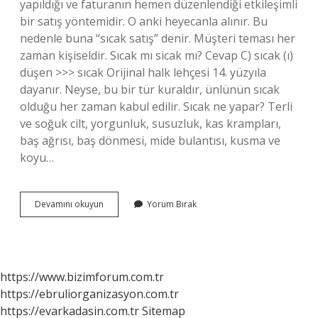
yapıldığı ve faturanın hemen düzenlendiği etkileşimli
bir satış yöntemidir. O anki heyecanla alınır. Bu
nedenle buna “sıcak satış” denir. Müşteri teması her
zaman kişiseldir. Sıcak mı sicak mı? Cevap C) sıcak (ı)
düşen >>> sıcak Orijinal halk lehçesi 14. yüzyıla
dayanır. Neyse, bu bir tür kuraldır, ünlünün sıcak
olduğu her zaman kabul edilir. Sıcak ne yapar? Terli
ve soğuk cilt, yorgunluk, susuzluk, kas krampları,
baş ağrısı, baş dönmesi, mide bulantısı, kusma ve
koyu…
Sıcak
Devamını okuyun
Yorum Bırak
Ne
Anlama
Gelir
https://www.bizimforum.com.tr
https://ebruliorganizasyon.com.tr
https://evarkadasin.com.tr
Sitemap