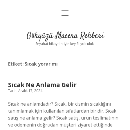
menüyü
Anasayfa
aç
Gizlilik Politikası
Gökyüzü Macera Rehberi
Yasal Uyarı
Seyahat hikayeleriyle keyifli yolculuk!
Hakkımızda
Etiket:
Sıcak yorar mı
Sıcak Ne Anlama Gelir
Tarih: Aralık 17, 2024
Sıcak ne anlamdadır? Sıcak, bir cismin sıcaklığını
tanımlamak için kullanılan sıfatlardan biridir. Sıcak
satış ne anlama gelir? Sıcak satış, ürün teslimatının
ve ödemenin doğrudan müşteri ziyaret ettiğinde