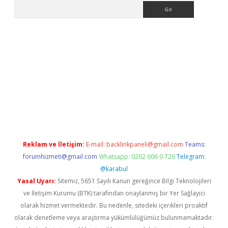
Arama
ps://elexbetgiris.org/
betbox
betexper bahis
Reklam ve İletişim:
E-mail:
backlinkpaneli@gmail.com
Teams:
forumhizmeti@gmail.com
Whatsapp: 0262 606 0 726
Telegram:
@karabul
Yasal Uyarı:
Sitemiz, 5651 Sayılı Kanun gereğince Bilgi Teknolojileri
ve İletişim Kurumu (BTK) tarafından onaylanmış bir Yer Sağlayıcı
olarak hizmet vermektedir. Bu nedenle, sitedeki içerikleri proaktif
olarak denetleme veya araştırma yükümlülüğümüz bulunmamaktadır.