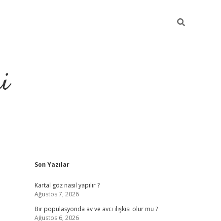
i
Sidebar
Son Yazılar
https://ele
Kartal göz nasıl yapılır ?
Ağustos 7, 2026
Bir popülasyonda av ve avcı ilişkisi olur mu ?
Ağustos 6, 2026