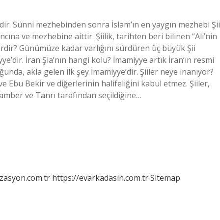
bidir. Sünni mezhebinden sonra İslam’ın en yaygın mezhebi Şii
ına ve mezhebine aittir. Şiilik, tarihten beri bilinen “Ali’nin
lerdir? Günümüze kadar varlığını sürdüren üç büyük Şii
e’dir. İran Şia’nın hangi kolu? İmamiyye artık İran’ın resmi
nda, akla gelen ilk şey İmamiyye’dir. Şiiler neye inanıyor?
 ve Ebu Bekir ve diğerlerinin halifeliğini kabul etmez. Şiiler,
gamber ve Tanrı tarafından seçildiğine…
izasyon.com.tr
https://evarkadasin.com.tr
Sitemap