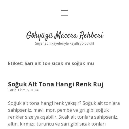
menüyü
Anasayfa
aç
Gizlilik Politikası
Gökyüzü Macera Rehberi
Yasal Uyarı
Seyahat hikayeleriyle keyifli yolculuk!
Hakkımızda
Etiket:
Sarı alt ton sıcak mı soğuk mu
Soğuk Alt Tona Hangi Renk Ruj
Tarih: Ekim 6, 2024
Soğuk alt tona hangi renk yakışır? Soğuk alt tonlara
sahipseniz, mavi, mor, pembe ve gri gibi soğuk
renkler size yakışabilir. Sıcak alt tonlara sahipseniz,
altın, kırmızı, turuncu ve sarı gibi sıcak tonları