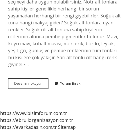
seçmeyi daha uygun bulabilirsiniz. Nötr alt tonlara
sahip kişiler genellikle herhangi bir sorun
yaşamadan herhangi bir rengi giyebilirler. Soğuk alt
tona hangi makyaj gider? Soğuk alt tonlara uyan
renkler: Soğuk cilt alt tonuna sahip kişilerin
ciltlerinin altında pembe pigmentler bulunur. Mavi,
koyu mavi, kobalt mavisi, mor, erik, bordo, leylak,
yeşil, gri, gümüş ve pembe renklerinin tüm tonları
bu kişilere çok yakışır. Sarı alt tonlu cilt hangi renk
giymeli?…
Soğuk
Devamını okuyun
Yorum Bırak
Alt
Tona
Hangi
Renk
Ruj
https://www.bizimforum.com.tr
https://ebruliorganizasyon.com.tr
https://evarkadasin.com.tr
Sitemap