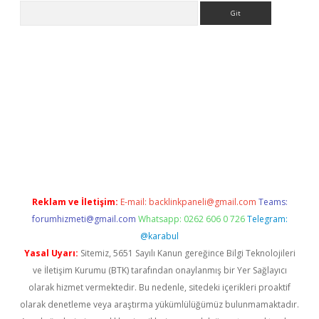
Arama
s://elexbetgiris.org/
betbox
betexper bahis
Reklam ve İletişim:
E-mail:
backlinkpaneli@gmail.com
Teams:
forumhizmeti@gmail.com
Whatsapp: 0262 606 0 726
Telegram:
@karabul
Yasal Uyarı:
Sitemiz, 5651 Sayılı Kanun gereğince Bilgi Teknolojileri
ve İletişim Kurumu (BTK) tarafından onaylanmış bir Yer Sağlayıcı
olarak hizmet vermektedir. Bu nedenle, sitedeki içerikleri proaktif
olarak denetleme veya araştırma yükümlülüğümüz bulunmamaktadır.