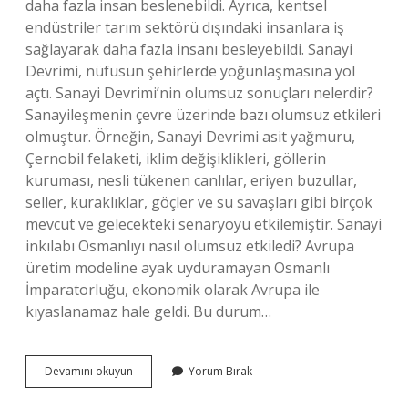
daha fazla insan beslenebildi. Ayrıca, kentsel
endüstriler tarım sektörü dışındaki insanlara iş
sağlayarak daha fazla insanı besleyebildi. Sanayi
Devrimi, nüfusun şehirlerde yoğunlaşmasına yol
açtı. Sanayi Devrimi’nin olumsuz sonuçları nelerdir?
Sanayileşmenin çevre üzerinde bazı olumsuz etkileri
olmuştur. Örneğin, Sanayi Devrimi asit yağmuru,
Çernobil felaketi, iklim değişiklikleri, göllerin
kuruması, nesli tükenen canlılar, eriyen buzullar,
seller, kuraklıklar, göçler ve su savaşları gibi birçok
mevcut ve gelecekteki senaryoyu etkilemiştir. Sanayi
inkılabı Osmanlıyı nasıl olumsuz etkiledi? Avrupa
üretim modeline ayak uyduramayan Osmanlı
İmparatorluğu, ekonomik olarak Avrupa ile
kıyaslanamaz hale geldi. Bu durum…
Sanayi
Devamını okuyun
Yorum Bırak
Inkılabı
Olumlu