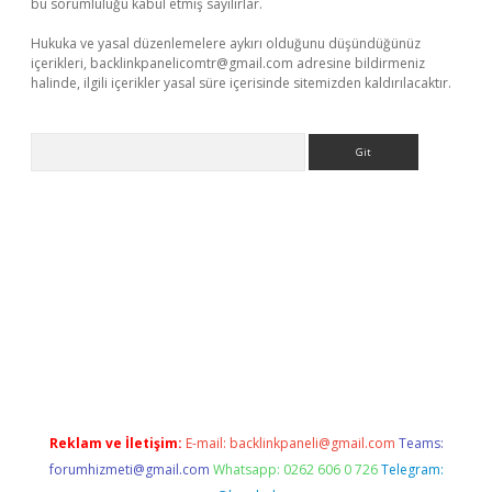
bu sorumluluğu kabul etmiş sayılırlar.
Hukuka ve yasal düzenlemelere aykırı olduğunu düşündüğünüz
içerikleri,
backlinkpanelicomtr@gmail.com
adresine bildirmeniz
halinde, ilgili içerikler yasal süre içerisinde sitemizden kaldırılacaktır.
Arama
ps://elexbetgiris.org/
betbox
betexper bahis
Reklam ve İletişim:
E-mail:
backlinkpaneli@gmail.com
Teams:
forumhizmeti@gmail.com
Whatsapp: 0262 606 0 726
Telegram: