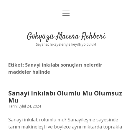
menüyü
Anasayfa
aç
Gizlilik Politikası
Gökyüzü Macera Rehberi
Yasal Uyarı
Seyahat hikayeleriyle keyifli yolculuk!
Hakkımızda
Etiket:
Sanayi inkılabı sonuçları nelerdir
maddeler halinde
Sanayi Inkılabı Olumlu Mu Olumsuz
Mu
Tarih: Eylül 24, 2024
Sanayi inkılabı olumlu mu? Sanayileşme sayesinde
tarım makineleşti ve böylece aynı miktarda toprakla