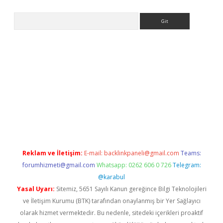
Arama
ps://elexbetgiris.org/
betbox
betexper bahis
Reklam ve İletişim:
E-mail:
backlinkpaneli@gmail.com
Teams:
forumhizmeti@gmail.com
Whatsapp: 0262 606 0 726
Telegram:
@karabul
Yasal Uyarı:
Sitemiz, 5651 Sayılı Kanun gereğince Bilgi Teknolojileri
ve İletişim Kurumu (BTK) tarafından onaylanmış bir Yer Sağlayıcı
olarak hizmet vermektedir. Bu nedenle, sitedeki içerikleri proaktif