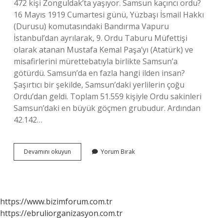
472 kişi Zonguldak’ta yaşıyor. Samsun kaçıncı ordu?
16 Mayıs 1919 Cumartesi günü, Yüzbaşı İsmail Hakkı
(Durusu) komutasındaki Bandırma Vapuru
İstanbul’dan ayrılarak, 9. Ordu Taburu Müfettişi
olarak atanan Mustafa Kemal Paşa’yı (Atatürk) ve
misafirlerini mürettebatıyla birlikte Samsun’a
götürdü. Samsun’da en fazla hangi ilden insan?
Şaşırtıcı bir şekilde, Samsun’daki yerlilerin çoğu
Ordu’dan geldi. Toplam 51.559 kişiyle Ordu sakinleri
Samsun’daki en büyük göçmen grubudur. Ardından
42.142…
Samsunda
Devamını okuyun
Yorum Bırak
Kaç
Ordulu
Var
https://www.bizimforum.com.tr
https://ebruliorganizasyon.com.tr