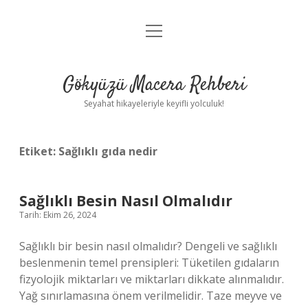
menüyü
Anasayfa
aç
Gizlilik Politikası
Gökyüzü Macera Rehberi
Yasal Uyarı
Seyahat hikayeleriyle keyifli yolculuk!
Hakkımızda
Etiket:
Sağlıklı gıda nedir
Sağlıklı Besin Nasıl Olmalıdır
Tarih: Ekim 26, 2024
Sağlıklı bir besin nasıl olmalıdır? Dengeli ve sağlıklı
beslenmenin temel prensipleri: Tüketilen gıdaların
fizyolojik miktarları ve miktarları dikkate alınmalıdır.
Yağ sınırlamasına önem verilmelidir. Taze meyve ve