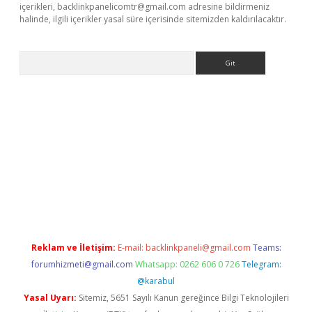
içerikleri,
backlinkpanelicomtr@gmail.com
adresine bildirmeniz
halinde, ilgili içerikler yasal süre içerisinde sitemizden kaldırılacaktır.
Arama
ps://elexbetgiris.org/
betbox
betexper bahis
Reklam ve İletişim:
E-mail:
backlinkpaneli@gmail.com
Teams:
forumhizmeti@gmail.com
Whatsapp: 0262 606 0 726
Telegram:
@karabul
Yasal Uyarı:
Sitemiz, 5651 Sayılı Kanun gereğince Bilgi Teknolojileri