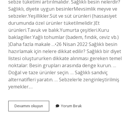
sebze tüketimi artırılmalıdır. Sağlıklı besin nelerdir?
Sağlıklı, diyete uygun besinlerMevsimlik meyve ve
sebzeler.Yeşillikler.Süt ve süt ürünleri (hassasiyet
durumunda özel ürünler tüketilmelidir.)Et
ürünleri.Tavuk ve balık.Yumurta çeşitleri.Kuru
baklagiller.Yağlı tohumlar (badem, fındık, ceviz vb.)
)Daha fazla makale …•26 Nisan 2022 Sağlıklı besin
hazırlamak için nelere dikkat edilir? Sağlıklı bir diyet
listesi oluştururken dikkate alınması gereken temel
noktalar: Besin grupları arasında denge kurun. …
Doğal ve taze ürünler seçin. … Sağlıklı sandviç
alternatifleri yaratın. … Sebzelerle zenginleştirilmiş
yemekler.…
Sağlıklı
Devamını okuyun
Yorum Bırak
Besin
Nasıl
Olmalıdır