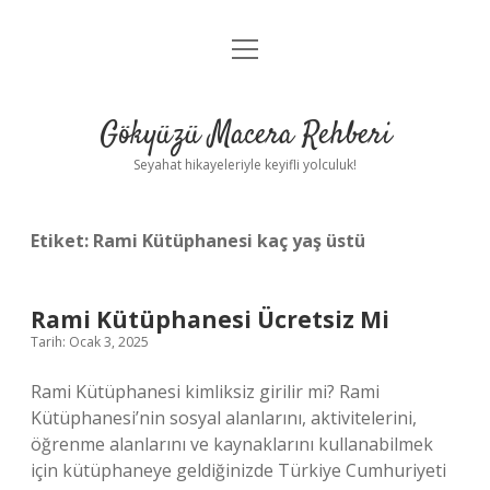
menüyü
Anasayfa
aç
Gizlilik Politikası
Gökyüzü Macera Rehberi
Yasal Uyarı
Seyahat hikayeleriyle keyifli yolculuk!
Hakkımızda
Etiket:
Rami Kütüphanesi kaç yaş üstü
Rami Kütüphanesi Ücretsiz Mi
Tarih: Ocak 3, 2025
Rami Kütüphanesi kimliksiz girilir mi? Rami
Kütüphanesi’nin sosyal alanlarını, aktivitelerini,
öğrenme alanlarını ve kaynaklarını kullanabilmek
için kütüphaneye geldiğinizde Türkiye Cumhuriyeti