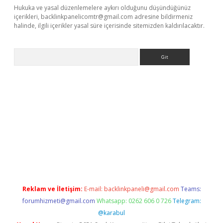
Hukuka ve yasal düzenlemelere aykırı olduğunu düşündüğünüz
içerikleri,
backlinkpanelicomtr@gmail.com
adresine bildirmeniz
halinde, ilgili içerikler yasal süre içerisinde sitemizden kaldırılacaktır.
Arama
ps://elexbetgiris.org/
betbox
betexper bahis
Reklam ve İletişim:
E-mail:
backlinkpaneli@gmail.com
Teams:
forumhizmeti@gmail.com
Whatsapp: 0262 606 0 726
Telegram:
@karabul