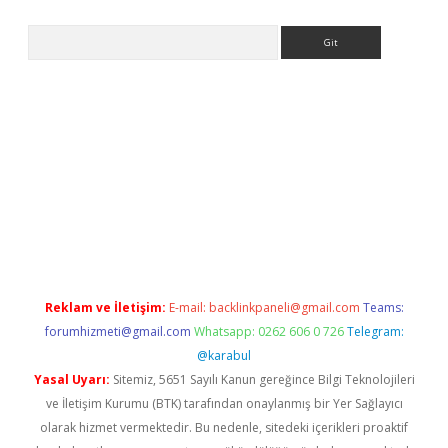
Arama
ps://elexbetgiris.org/
betbox
betexper bahis
Reklam ve İletişim:
E-mail:
backlinkpaneli@gmail.com
Teams:
forumhizmeti@gmail.com
Whatsapp: 0262 606 0 726
Telegram:
@karabul
Yasal Uyarı:
Sitemiz, 5651 Sayılı Kanun gereğince Bilgi Teknolojileri
ve İletişim Kurumu (BTK) tarafından onaylanmış bir Yer Sağlayıcı
olarak hizmet vermektedir. Bu nedenle, sitedeki içerikleri proaktif