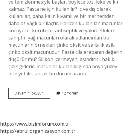
ve temizlenmesiyle başlar, böylece toz, leke ve kir
kalmaz. Pasta ne için kullanılır? İç ve dış olarak
kullanılan, daha kalın kıvamlı ve bir merhemden
daha az yağlı bir ilaçtır. Haricen kullanılan macunlar
koruyucu, kurutucu, antiseptik ve yakıcı etkilere
sahiptir; yağ macunları olarak adlandırılan bu
macunların örnekleri çinko oksit ve salisilik asit-
çinko oksit macunudur. Pasta cila arabanın değerini
düşürür mü? Silikon içermeyen, aşındırıcı, hakiki
çizik giderici macunlar kullanıldığında boya yüzeyi
incelyebilir, ancak bu durum aracın…
Pasta
Devamını okuyun
12 Yorum
Neleri
Geçirir
https://www.bizimforum.com.tr
https://ebruliorganizasyon.com.tr