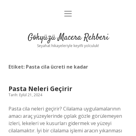
menüyü
Anasayfa
aç
Gizlilik Politikası
Gökyüzü Macera Rehberi
Yasal Uyarı
Seyahat hikayeleriyle keyifli yolculuk!
Hakkımızda
Etiket:
Pasta cila ücreti ne kadar
Pasta Neleri Geçirir
Tarih: Eylül 21, 2024
Pasta cila neleri geçirir? Cilalama uygulamalarının
amacı araç yüzeylerinde çıplak gözle görülemeyen
izleri, lekeleri ve kusurları gidermek ve yüzeyi
cilalamaktır. İyi bir cilalama işlemi aracın yıkanması