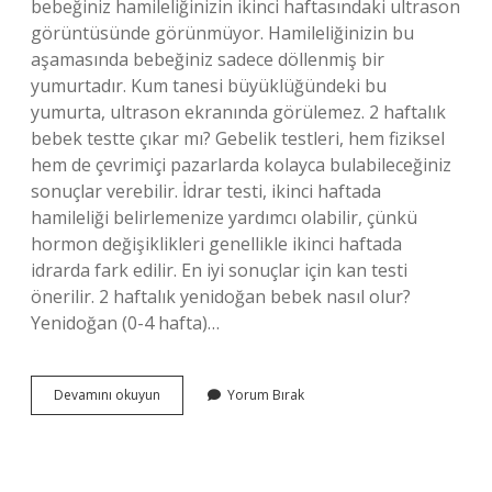
bebeğiniz hamileliğinizin ikinci haftasındaki ultrason
görüntüsünde görünmüyor. Hamileliğinizin bu
aşamasında bebeğiniz sadece döllenmiş bir
yumurtadır. Kum tanesi büyüklüğündeki bu
yumurta, ultrason ekranında görülemez. 2 haftalık
bebek testte çıkar mı? Gebelik testleri, hem fiziksel
hem de çevrimiçi pazarlarda kolayca bulabileceğiniz
sonuçlar verebilir. İdrar testi, ikinci haftada
hamileliği belirlemenize yardımcı olabilir, çünkü
hormon değişiklikleri genellikle ikinci haftada
idrarda fark edilir. En iyi sonuçlar için kan testi
önerilir. 2 haftalık yenidoğan bebek nasıl olur?
Yenidoğan (0-4 hafta)…
2
Devamını okuyun
Yorum Bırak
Haftalık
Bebek
Neye
Benzer