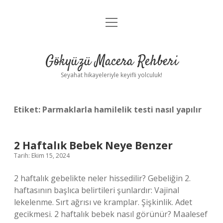
menüyü
Anasayfa
aç
Gizlilik Politikası
Gökyüzü Macera Rehberi
Yasal Uyarı
Seyahat hikayeleriyle keyifli yolculuk!
Hakkımızda
Etiket:
Parmaklarla hamilelik testi nasıl yapılır
2 Haftalık Bebek Neye Benzer
Tarih: Ekim 15, 2024
2 haftalık gebelikte neler hissedilir? Gebeliğin 2.
haftasının başlıca belirtileri şunlardır: Vajinal
lekelenme. Sırt ağrısı ve kramplar. Şişkinlik. Adet
gecikmesi. 2 haftalık bebek nasıl görünür? Maalesef