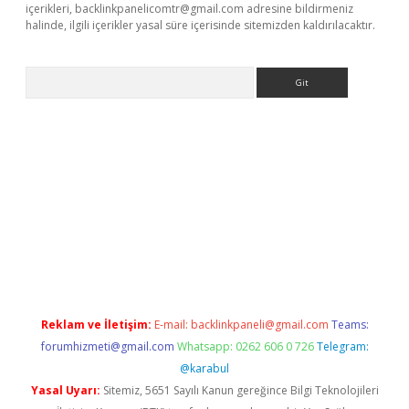
içerikleri,
backlinkpanelicomtr@gmail.com
adresine bildirmeniz
halinde, ilgili içerikler yasal süre içerisinde sitemizden kaldırılacaktır.
Arama
ps://elexbetgiris.org/
betbox
betexper bahis
Reklam ve İletişim:
E-mail:
backlinkpaneli@gmail.com
Teams:
forumhizmeti@gmail.com
Whatsapp: 0262 606 0 726
Telegram:
@karabul
Yasal Uyarı:
Sitemiz, 5651 Sayılı Kanun gereğince Bilgi Teknolojileri