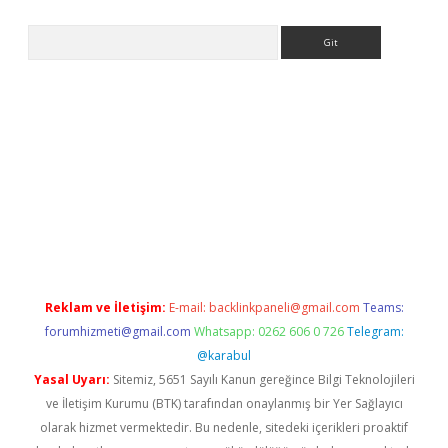
Arama
ps://elexbetgiris.org/
betbox
betexper bahis
Reklam ve İletişim:
E-mail:
backlinkpaneli@gmail.com
Teams:
forumhizmeti@gmail.com
Whatsapp: 0262 606 0 726
Telegram:
@karabul
Yasal Uyarı:
Sitemiz, 5651 Sayılı Kanun gereğince Bilgi Teknolojileri
ve İletişim Kurumu (BTK) tarafından onaylanmış bir Yer Sağlayıcı
olarak hizmet vermektedir. Bu nedenle, sitedeki içerikleri proaktif