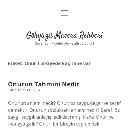
menüyü
Anasayfa
aç
Gizlilik Politikası
Gökyüzü Macera Rehberi
Yasal Uyarı
Seyahat hikayeleriyle keyifli yolculuk!
Hakkımızda
Etiket:
Onur Türkiyede kaç tane var
Onurun Tahmini Nedir
Tarih: Ekim 11, 2024
Onur’un anlamı nedir? Onur; öz saygı, değer ve şeref
demektir. Onurun sözlükteki anlamı nedir? Şeref, öz
saygı, saygılı anlayış, adil davranış, irade. Onur ne
manaya gelir? Onur, bir bireyin toplumdaki