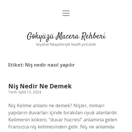
menüyü
Anasayfa
aç
Gizlilik Politikası
Gökyüzü Macera Rehberi
Yasal Uyarı
Seyahat hikayeleriyle keyifli yolculuk!
Hakkımızda
Etiket:
Niş nedir nasıl yapılır
Niş Nedir Ne Demek
Tarih: Eylül 13, 2024
Niş Kelime anlamı ne demek? Nişler, mimari
yapıların duvarları içinde bırakılan oyuk alanlardır.
Kelimenin kökeni, “duvar hücresi” anlamına gelen
Fransızca niş kelimesinden gelir. Niş ne anlamda