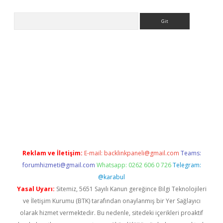
Arama
s://elexbetgiris.org/
betbox
betexper bahis
Reklam ve İletişim:
E-mail:
backlinkpaneli@gmail.com
Teams:
forumhizmeti@gmail.com
Whatsapp: 0262 606 0 726
Telegram:
@karabul
Yasal Uyarı:
Sitemiz, 5651 Sayılı Kanun gereğince Bilgi Teknolojileri
ve İletişim Kurumu (BTK) tarafından onaylanmış bir Yer Sağlayıcı
olarak hizmet vermektedir. Bu nedenle, sitedeki içerikleri proaktif